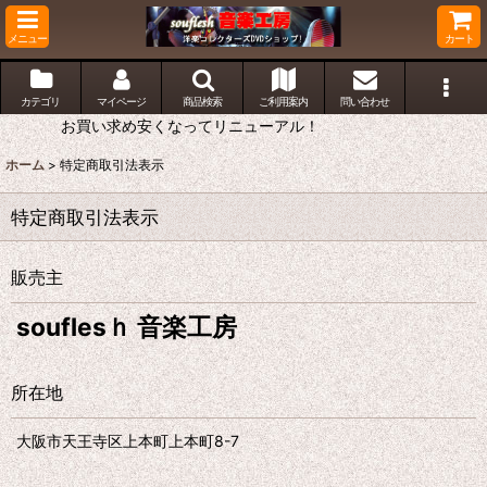
メニュー
カート
カテゴリ
マイページ
商品検索
ご利用案内
問い合わせ
お買い求め安くなってリニューアル！
ホーム
>
特定商取引法表示
特定商取引法表示
販売主
souflesｈ 音楽工房
所在地
大阪市天王寺区上本町上本町8-7