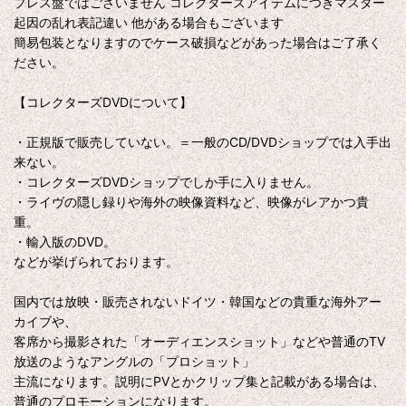
プレス盤ではございません コレクターズアイテムにつきマスター
起因の乱れ表記違い 他がある場合もございます
簡易包装となりますのでケース破損などがあった場合はご了承く
ださい。
【コレクターズDVDについて】
・正規版で販売していない。＝一般のCD/DVDショップでは入手出
来ない。
・コレクターズDVDショップでしか手に入りません。
・ライヴの隠し録りや海外の映像資料など、映像がレアかつ貴
重。
・輸入版のDVD。
などが挙げられております。
国内では放映・販売されないドイツ・韓国などの貴重な海外アー
カイブや、
客席から撮影された「オーディエンスショット」などや普通のTV
放送のようなアングルの「プロショット」
主流になります。説明にPVとかクリップ集と記載がある場合は、
普通のプロモーションになります。