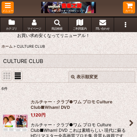
メニュー
カート
カテゴリ
マイページ
商品検索
ご利用案内
問い合わせ
お買い求め安くなってリニューアル！
ホーム
>
CULTURE CLUB
CULTURE CLUB
表示順変更
閉じる
6
件
表示数
:
カルチャー・クラブ●ワム プロモ Culture
Club■Wham! DVD
並び順
:
1,120
円
カルチャー・クラブ●ワム プロモ Culture
絞り込む
Club■Wham! DVD これは素晴らしい 現代に蘇る
HDリマスター全高画質プロモ集 音質も抜群です