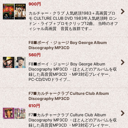
900
円
カルチャー・クラブ 人気絶頂1983＋高画質プロ
モ CULTURE CLUB DVD 1983年人気絶頂時 ロン
ドン・ライブ＋プロモクリップ12曲。 当時のオフ
ィシャル高画質 音質も抜群です…
F8■ボーイ・ジョージ Boy George Album
Discography MP3CD
560
円
F8■ボーイ・ジョージ Boy George Album
Discography MP3CD ・ほとんどのアルバムを収
録した高音質MP3CD ・MP3対応プレイヤー、
PC-CD/DVDドライブ…
F7■カルチャークラブ Culture Club Album
Discography MP3CD
610
円
F7■カルチャークラブ Culture Club Album
Discography MP3CD ・ほとんどのアルバムを収
録した高音質MP3CD ・MP3対応プレイヤー、