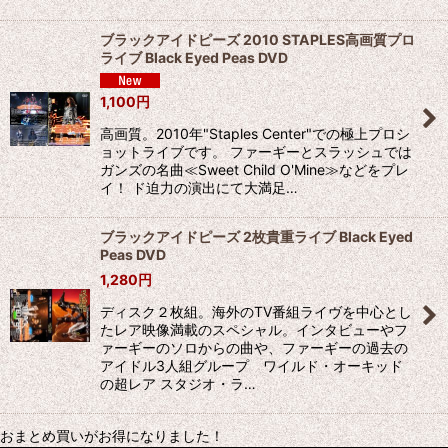
ブラックアイドピーズ 2010 STAPLES高画質プロ
ライブ Black Eyed Peas DVD
1,100
円
高画質。2010年"Staples Center"での極上プロシ
ョットライブです。 ファーギーとスラッシュでは
ガンズの名曲≪Sweet Child O'Mine≫などをプレ
イ！ ド迫力の演出にて大満足…
ブラックアイドピーズ 2枚貴重ライブ Black Eyed
Peas DVD
1,280
円
ディスク２枚組。海外のTV番組ライヴを中心とし
たレア映像満載のスペシャル。インタビューやフ
ァーギーのソロからの曲や、ファーギーの過去の
アイドル3人組グループ ワイルド・オーキッド
の超レア スタジオ・ラ…
おまとめ買いがお得になりました！