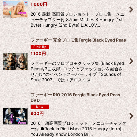
1,000
円
2016 最新 高画質プロショット・プロモ集 メニ
ューチャプター付 87min M.I.L.F. $ Hungry (1st
Byte) Hungry (2nd Byte) L.A.LOV…
ファーギー 完全プロモ集Fergie Black Eyed Peas
1,100
円
ファーギーのソロプロモクリップ集 (Black Eyed
Peasも3曲収録) ロックとファッションを融合さ
せたNYのイベントスーパーライブ「Sounds of
Style 2007」ではエアロスミス…
ファーギー RIO 2016 Fergie Black Eyed Peas
DVD
900
円
2016 超高画質プロショット メニューチャプタ
ー付 ●Rock in Rio Lisboa 2016 Hungry (Intro)
You Already Know London Bri…