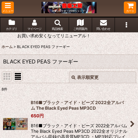
メニュー
カート
カテゴリ
マイページ
商品検索
ご利用案内
問い合わせ
お買い求め安くなってリニューアル！
ホーム
>
BLACK EYED PEAS ファーギー
BLACK EYED PEAS ファーギー
表示順変更
閉じる
8
件
表示数
:
B16■ブラック・アイド・ピーズ 2022全アルバ
ム The Black Eyed Peas MP3CD
並び順
:
650
円
B16■ブラック・アイド・ピーズ 2022全アルバム
絞り込む
The Black Eyed Peas MP3CD 2022全オリジナル
アルバム収録の高音質MP3CD ・MP3対応プレイ