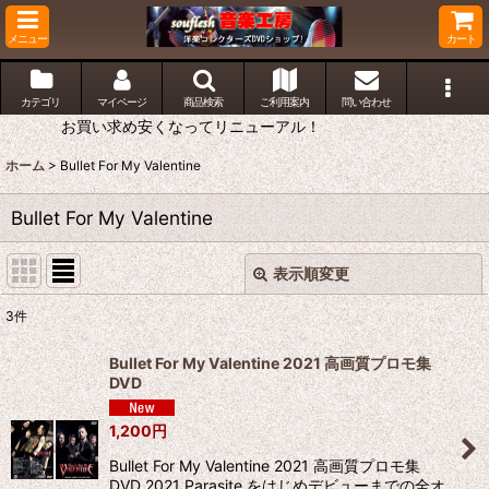
メニュー
カート
カテゴリ
マイページ
商品検索
ご利用案内
問い合わせ
お買い求め安くなってリニューアル！
ホーム
>
Bullet For My Valentine
Bullet For My Valentine
表示順変更
閉じる
3
件
表示数
:
Bullet For My Valentine 2021 高画質プロモ集
DVD
並び順
:
1,200
円
絞り込む
Bullet For My Valentine 2021 高画質プロモ集
DVD 2021 Parasite をはじめデビューまでの全オ