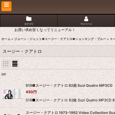
メニュー
カテゴリ
マイページ
お買い求め安くなってリニューアル！
ホーム
>
ジョーン・ジェット●スージー・クアトロ●ショッキング・ブルー
>
ス
スージー・クアトロ
5
件
表示数
:
S19■スージー・クアトロ 82曲 Suzi Quatro MP3CD
450
円
並び順
:
S19■スージー・クアトロ 82曲 Suzi Quatro MP
スージー・クアトロ 1973-1992 Video Collection Suzi