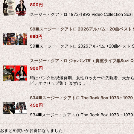
800
円
スージー・クアトロ 1973-1992 Video Collec
S9■スージー・クアトロ 2026アルバム +20曲ベスト Suzi
680
円
S9■スージー・クアトロ 2026アルバム +20曲ベスト S
スージー・クアトロ ジャパン75'＋貴重ライブ集Suzi Qu
900
円
時はパンク出現爆発期。女性ロッカーの先駆者、天から
ビデオクリップ集！ まずは…
S34■スージー・クアトロ The Rock Box 1973 - 1979 S
450
円
S34■スージー・クアトロ The Rock Box 1973 - 1
おまとめ買いがお得になりました！