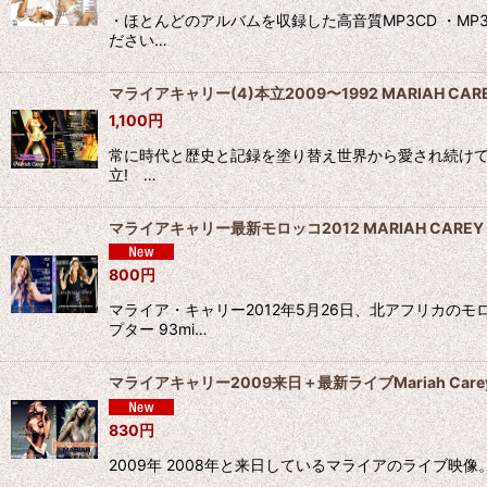
・ほとんどのアルバムを収録した高音質MP3CD ・MP
ださい…
マライアキャリー(4)本立2009〜1992 MARIAH CAR
1,100
円
常に時代と歴史と記録を塗り替え世界から愛され続けてきた”
立! …
マライアキャリー最新モロッコ2012 MARIAH CAREY
800
円
マライア・キャリー2012年5月26日、北アフリカの
プター 93mi…
マライアキャリー2009来日＋最新ライブMariah Care
830
円
2009年 2008年と来日しているマライアのライブ映像。も