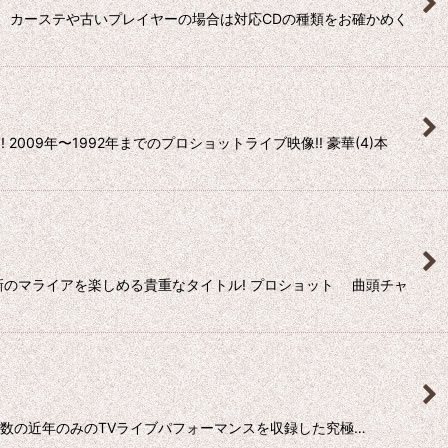
り)。 カーステや古いプレイヤーの場合は対応CDの種類をお確かめく
09年〜1992年までのプロショットライブ映像!! 豪華(4)本
新のマライアを楽しめる貴重なタイトル! プロショット 曲頭チャ
をはじめ多数の近年のみのTVライブパフォーマンスを収録した究極…