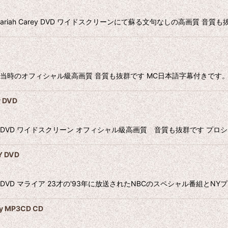
riah Carey DVD ワイドスクリーンにて蘇る文句なしの高画質 音質
ey DVD 当時のオフィシャル級高画質 音質も抜群です MC日本語字幕付きで
 DVD
arey DVD ワイドスクリーン オフィシャル級高画質 音質も抜群です プロ
 DVD
AREY DVD マライア 23才の'93年に放送されたNBCのスペシャル番組
y MP3CD CD