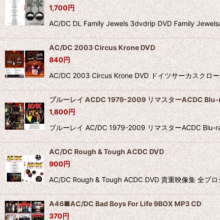
1,700
円
AC/DC DL Family Jewels 3dvdrip DVD
AC/DC 2003 Circus Krone DVD
840
円
AC/DC 2003 Circus Krone DVD ドイツサー
ブルーレイ ACDC 1979-2009 リマスターACDC Blu-r
1,800
円
ブルーレイ AC/DC 1979-2009 リマスターACD
AC/DC Rough & Tough ACDC DVD
900
円
AC/DC Rough & Tough ACDC DVD 貴重映
A46■AC/DC Bad Boys For Life 9BOX MP3 CD
370
円