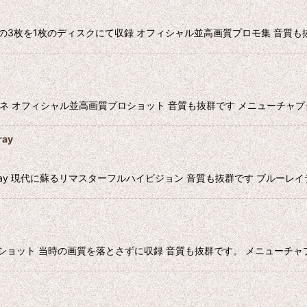
 Family Jewelsの3枚を1枚のディスクにて収録 オフィシャル並高画質プロモ集
カスクローネ オフィシャル並高画質プロショット 音質も抜群です メニューチャプター付 
ay
C Blu-ray 現代に蘇るリマスターフルハイビジョン 音質も抜群です ブルー
像集 全プロショット 当時の画質を落とさずに収録 音質も抜群です。 メニューチャプター