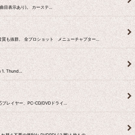
生可能(曲目表示あり)。 カーステ…
4本立 音質も抜群。 全プロショット メニューチャプター…
. Thund…
3対応プレイヤー、PC-CD/DVDドライ…
入れ替え不要の便利な DVDRDL(２層)１枚もの …