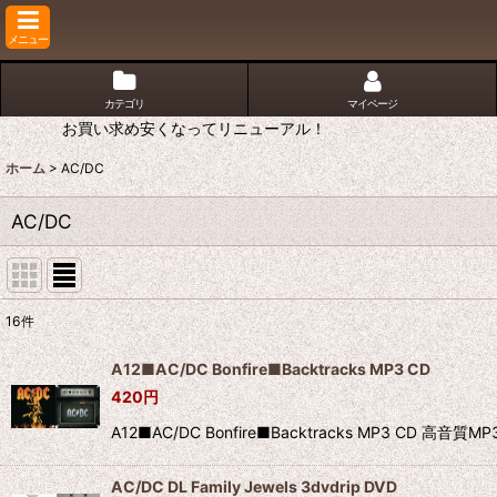
メニュー
カテゴリ
マイページ
お買い求め安くなってリニューアル！
ホーム
>
AC/DC
AC/DC
16
件
表示数
:
A12■AC/DC Bonfire■Backtracks MP3 CD
420
円
並び順
:
A12■AC/DC Bonfire■Backtracks MP3 
AC/DC DL Family Jewels 3dvdrip DVD