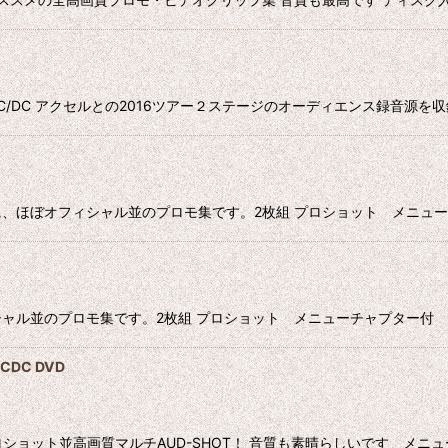
録 MP3CD AC/DC アクセルとの2016ツアー２ステージのオーディエンス録音
フィシャル並のプロモ集です。2枚組 プロショット メニューチャプター付 22
モ集です。2枚組 プロショット メニューチャプター付 222mins ●DIS
 ACDC DVD
ョット並高画質マルチAUD-SHOT！ 音質も素晴らしいです メニューチャプター