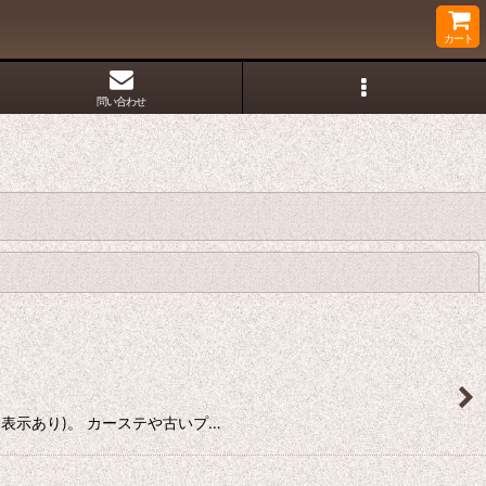
カート
問い合わせ
閉じる
能(曲目表示あり)。 カーステや古いプ…