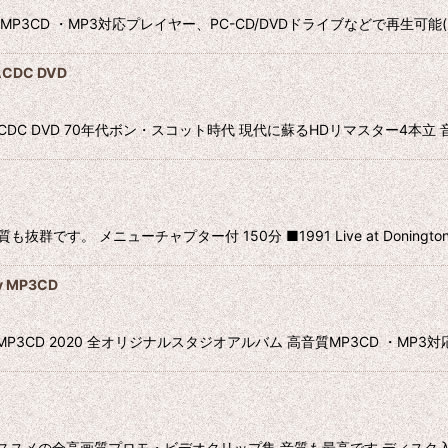
P3 CD 高音質MP3CD ・MP3対応プレイヤー、PC-CD/DVDドライブなどで再
CDC DVD
マスターACDC DVD 70年代ボン・スコット時代 現代に蘇るHDリマスター
も抜群です。 メニューチャプター付 150分 ■1991 Live at Donington 1
 MP3CD
phy MP3CD 2020 全オリジナルスタジオアルバム 高音質MP3CD ・MP
6曲 超おススメの全高画質プロモ・ビデオクリップ集 音質も最高です ディスク