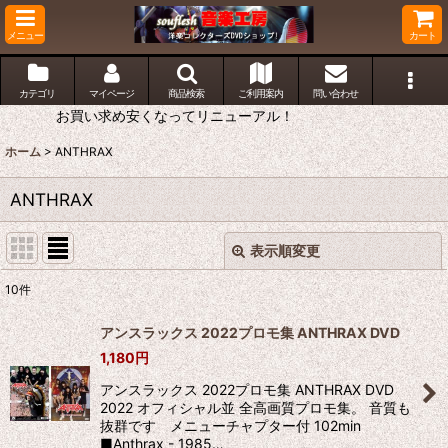
メニュー
カート
カテゴリ
マイページ
商品検索
ご利用案内
問い合わせ
お買い求め安くなってリニューアル！
ホーム
>
ANTHRAX
ANTHRAX
表示順変更
閉じる
10
件
表示数
:
アンスラックス 2022プロモ集 ANTHRAX DVD
1,180
円
並び順
:
アンスラックス 2022プロモ集 ANTHRAX DVD
2022 オフィシャル並 全高画質プロモ集。 音質も
絞り込む
抜群です メニューチャプター付 102min
■Anthrax - 1985…