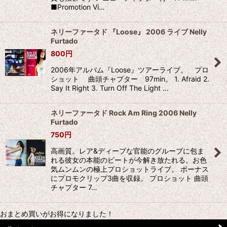
■Promotion Vi…
ネリーファータド 『Loose』 2006 ライブ Nelly
Furtado
800
円
2006年アルバム『Loose』ツアーライブ。 プロ
ショット 曲頭チャプター 97min。 1. Afraid 2.
Say It Right 3. Turn Off The Light …
ネリーファータド Rock Am Ring 2006 Nelly
Furtado
750
円
高画質。レア&ディープな官能のグルーブに包ま
れる彼女の本能のビートが今解き放たれる。お色
気ムンムンの極上プロショットライブ。 ボーナス
にプロモクリップ3曲を収録。 プロショット 曲頭
チャプター 7…
おまとめ買いがお得になりました！