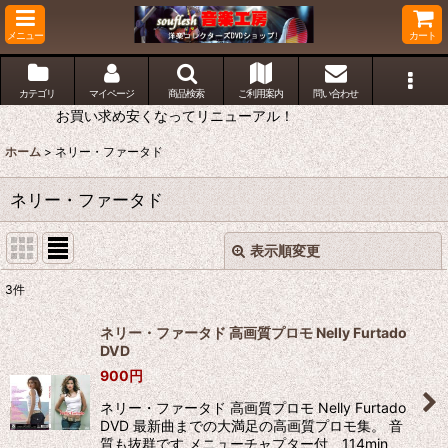
メニュー
カート
カテゴリ
マイページ
商品検索
ご利用案内
問い合わせ
お買い求め安くなってリニューアル！
ホーム
>
ネリー・ファータド
ネリー・ファータド
表示順変更
閉じる
3
件
表示数
:
ネリー・ファータド 高画質プロモ Nelly Furtado
DVD
並び順
:
900
円
ネリー・ファータド 高画質プロモ Nelly Furtado
絞り込む
DVD 最新曲までの大満足の高画質プロモ集。 音
質も抜群です メニューチャプター付 114min