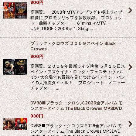
900
円
高画質。 2008年MTVアンプラグド極上ライブ
映像に プロモクリップを多数収録。 プロショッ
ト 曲頭チャプター 81mins ≪MTV
UNPLUGGED 2008≫ 1. Sting …
ブラック・クロウズ ２００９スペイン Black
Crowes
900
円
高画質。２００９年最新ライブ映像 ５月１５日ス
ペイン・アズケイナ・ロック・フェスティヴァル
での 大会場でも貫禄を見せつけるベテラン・バン
ドの大推薦タイトル！！ プロショット メニュー
チャプター …
DVB8■ブラック・クロウズ 2026全アルバム モ
ンスターアイテム The Black Crowes MP3DVD
930
円
DVB8■ブラック・クロウズ 2026全アルバム モ
ンスターアイテム The Black Crowes MP3DVD