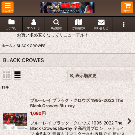
メニュー
カート
カテゴリ
マイページ
商品検索
ご利用案内
問い合わせ
お買い求め安くなってリニューアル！
ホーム
>
BLACK CROWES
BLACK CROWES
表示順変更
閉じる
11
件
表示数
:
ブルーレイ ブラック・クロウズ 1995-2022 The
Black Crowes Blu-ray
並び順
:
1,680
円
ブルーレイ ブラック・クロウズ 1995-2022 The
絞り込む
Black Crowes Blu-ray 全高画質プロショットライ
ブ 全6本立 音質もリマスターされ抜群です 超おス