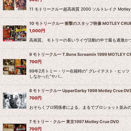
11 モトリークルー超高画質 2000 ソルトレイク Mo
10 モトリークルー 衝撃のスタッフ映像 MOTLEY CRUE
1,000
円
高画質。 モトリーの長いライヴ活動の中で最も過激かつ、エロさ満載
9 モトリークルー T.Bone Screamin 1999 MOTLEY C
700
円
99年2月トミー・リー在籍時の” グレイテスト・ヒッ
しなかった”ヤバ…
8 モトリークルー UpperDarby 1998 Motley Crue DV
700
円
おそらくプロ関係者による、まるでプロショット並みの高画質Aud-
7 モトリー・クルー 東京1997 Motley Crue DVD
700
円