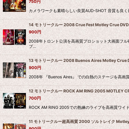
750
円
カメラワークも素晴らしい良質AUD-SHOT 音質も良く最高のライブです
14 モトリークルー 2008 Crue Fest Motley Crue DVD
900
円
2008年トロント公演を高画質プロショット大画面フル収
プ…
13 モトリークルー 2008 Buenos Aires Motley Crue 
900
円
2008年 『Buenos Aires』 での白熱のステージを高画質プ
12 モトリークルー ROCK AM RING 2005 MOTLEY C
700
円
ROCK AM RING 2005での熟練のライブを高画質ワイド
11 モトリークルー超高画質 2000 ソルトレイク Motley 
900
円