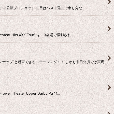
イク・シティ公演プロショット 曲目はベスト選曲で申し分な…
t Hits XXX Tour" を、3会場で撮影され…
インナップ”と断言できるステージング！！ しかも来日公演では実現
ater Upper Darby,Pa 11…