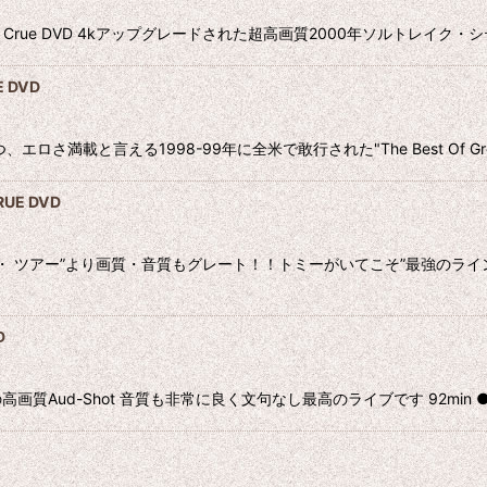
tley Crue DVD 4kアップグレードされた超高画質2000年ソルトレ
 DVD
と言える1998-99年に全米で敢行された"The Best Of Greatea
RUE DVD
ツ・ ツアー”より画質・音質もグレート！！トミーがいてこそ”最強のラ
D
Shot 音質も非常に良く文句なし最高のライブです 92min ●Tower The