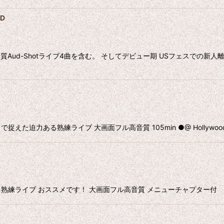
VD
画質Aud-Shotライブ4曲を含む。 そしてデビュー期 USフェスでの
熟練ライブ 大画面フル高音質 105min ●@ Hollywood Bowl CA,
おススメです！ 大画面フル高音質 メニューチャプター付 120min ●Virg