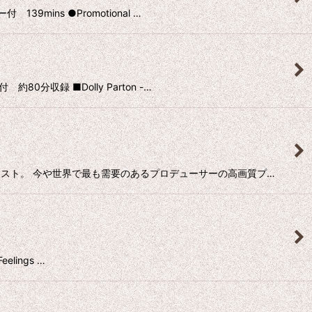
mins ●Promotional …
0分収録 ■Dolly Parton -…
アーティスト。 今や世界で最も需要のあるプロデューサーの高画質プ…
elings …