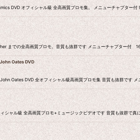
ythmics DVD オフィシャル級 全高画質プロモ集。 メニューチャプター付 96mi
 Higher までの全高画質プロモ。音質も抜群です メニューチャプター付 163min
hn Oates DVD
& John Oates DVD 全オフィシャル級高画質プロモ集 音質も抜群です メ
モ集 DVD ほぼオフィシャル級 全高画質プロモ+ミュージックビデオです 音質も