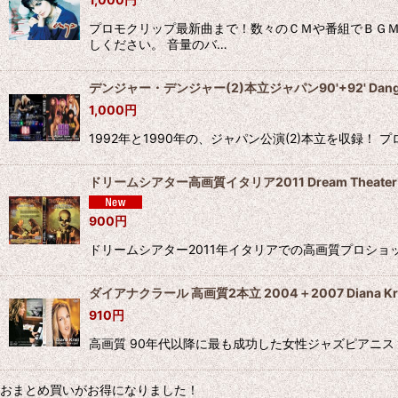
プロモクリップ最新曲まで！数々のＣＭや番組でＢＧＭ
しください。 音量のバ…
デンジャー・デンジャー(2)本立ジャパン90'+92' Danger
1,000
円
1992年と1990年の、ジャパン公演(2)本立を収録！ プロショット 
ドリームシアター高画質イタリア2011 Dream Theater
900
円
ドリームシアター2011年イタリアでの高画質プロショットライブ！！
ダイアナクラール 高画質2本立 2004＋2007 Diana Kra
910
円
高画質 90年代以降に最も成功した女性ジャズピアニスト。彼女
おまとめ買いがお得になりました！