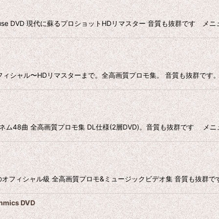
house DVD 現代に蘇るプロショットHDリマスター 音質も抜群です メニュー
のオフィシャル〜HDリマスターまで。全高画質プロモ集。 音質も抜群です。メニュ
エミネム48曲 全高画質プロモ集 DL仕様(2層DVD)。音質も抜群です メニ
ロモ集 DVD 当時のオフィシャル級 全高画質プロモ&ミュージックビデオ集 音質も抜
mics DVD