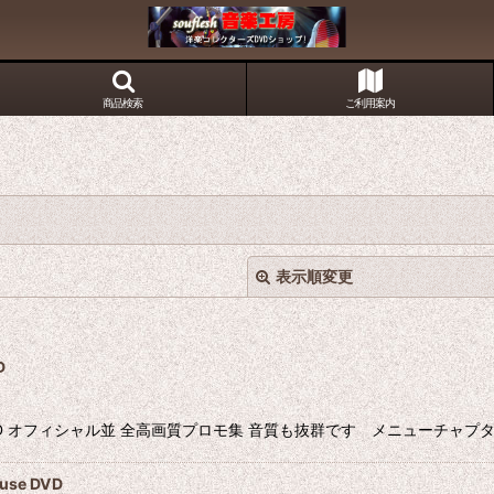
商品検索
ご利用案内
表示順変更
D
VD オフィシャル並 全高画質プロモ集 音質も抜群です メニューチャプター付 2時
絞り込む
se DVD