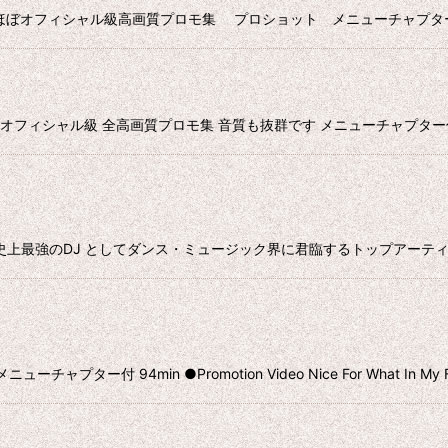
VD ほぼオフィシャル級高画質プロモ集 プロショット メニューチャプター付 139
VD オフィシャル級 全高画質プロモ集 音質も抜群です メニューチャプター付 約8
DVD 人類史上最強のDJ としてダンス・ミュージック界に君臨するトップ
ー付 94min ●Promotion Video Nice For What In My Fe