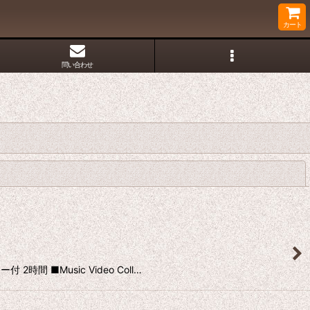
カート
問い合わせ
閉じる
間 ■Music Video Coll…