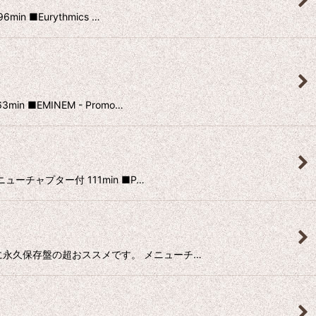
n ■Eurythmics …
 ■EMINEM - Promo…
ニューチャプター付 111min ■P…
抜群で真に永久保存盤の超おススメです。 メニューチ…