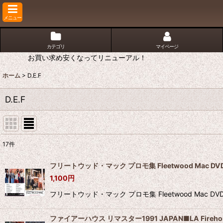
メニュー
カテゴリ
マイページ
お買い求め安くなってリニューアル！
ホーム
>
D.E.F
D.E.F
17
件
表示数
:
フリートウッド・マック プロモ集 Fleetwood Mac DV
1,100
円
並び順
:
フリートウッド・マック プロモ集 Fleetwood Mac D
ファイアーハウス リマスター1991 JAPAN■LA Firehou