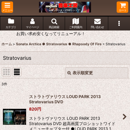
メニュー
カート
カテゴリ
マイページ
商品検索
ご利用案内
問い合わせ
お買い求め安くなってリニューアル！
ホーム
>
Sonata Arctica ● Stratovarius ● Rhapsody Of Fire
>
Stratovarius
Stratovarius
表示順変更
閉じる
3
件
表示数
:
ストラトヴァリウス LOUD PARK 2013
Stratovarius DVD
並び順
:
820
円
ストラトヴァリウス LOUD PARK 2013
絞り込む
Stratovarius DVD 超高画質プロショットワイド
メニューチャプター付 ●LOUD PARK 2013 1.