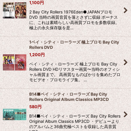
1,100
円
2 Bay City Rollers 1976Eden●JAPANプロモ
DVD 当時の画質音質を落とさずに収録 ボーナス
に、これは素晴らしい高画質プロモを多数収録。
極上の永久保存版を是…
1ベイ・シティ・ローラーズ 極上プロモ Bay City
Rollers DVD
1,200
円
ベイ・シティ・ローラーズ 極上プロモ Bay City
Rollers DVD HDリマスター画質〜当時のオフィシ
ャル画質まで。 高画質なものばかりを集めたプロ
モビデオ・プロモライブ集。 …
B14■ベイ・シティ・ローラーズ Bay City
Rollers Original Album Classics MP3CD
580
円
B14■ベイ・シティ・ローラーズ Bay City Rollers
Original Album Classics MP3CD ・デビューより
のアルバムと36曲究極ベストを収録した高音質