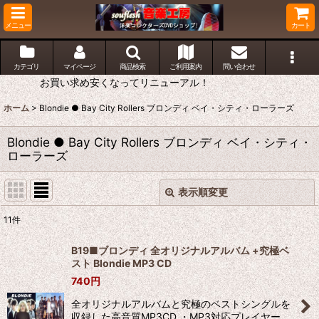
メニュー
カート
カテゴリ
マイページ
商品検索
ご利用案内
問い合わせ
お買い求め安くなってリニューアル！
ホーム
>
Blondie ● Bay City Rollers ブロンディ ベイ・シティ・ローラーズ
Blondie ● Bay City Rollers ブロンディ ベイ・シティ・
ローラーズ
表示順変更
閉じる
11
件
サブカテゴリ
:
B19■ブロンディ 全オリジナルアルバム +究極ベ
スト Blondie MP3 CD
表示数
:
740
円
全オリジナルアルバムと究極のベストシングルを
並び順
:
収録した高音質MP3CD ・MP3対応プレイヤー、