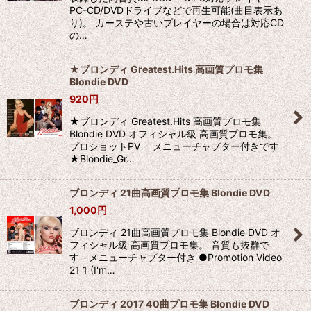
PC-CD/DVDドライブなどで再生可能(曲目表示あ
り)。 カーステや古いプレイヤーの場合は対応CD
絞り込む
の…
★ブロンディ Greatest.Hits 高画質プロモ集
Blondie DVD
920
円
★ブロンディ Greatest.Hits 高画質プロモ集
Blondie DVD オフィシャル級 高画質プロモ集。
プロショットPV メニューチャプター付きです
★Blondie_Gr…
ブロンディ 21曲高画質プロモ集 Blondie DVD
1,000
円
ブロンディ 21曲高画質プロモ集 Blondie DVD オ
フィシャル級 高画質プロモ集。 音質も抜群で
す メニューチャプター付き ●Promotion Video
21 1 (I'm…
ブロンディ 2017 40曲プロモ集 Blondie DVD