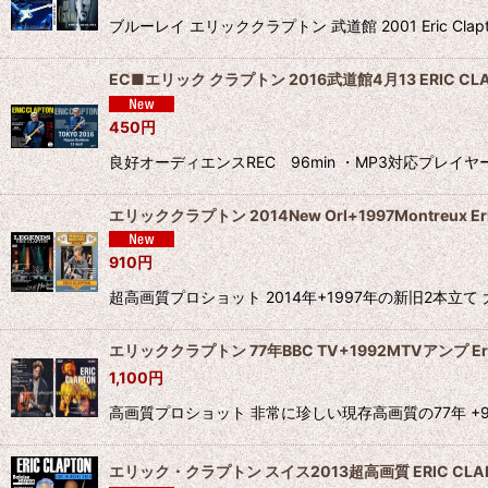
ブルーレイ エリッククラプトン 武道館 2001 Eric C
EC■エリック クラプトン 2016武道館4月13 ERIC CLA
450
円
良好オーディエンスREC 96min ・MP3対応プレイ
エリッククラプトン 2014New Orl+1997Montreux Eric
910
円
超高画質プロショット 2014年+1997年の新旧2本立て 大画面フル 16
エリッククラプトン 77年BBC TV+1992MTVアンプ Eric 
1,100
円
高画質プロショット 非常に珍しい現存高画質の77年 +92年の2本
エリック・クラプトン スイス2013超高画質 ERIC CLA