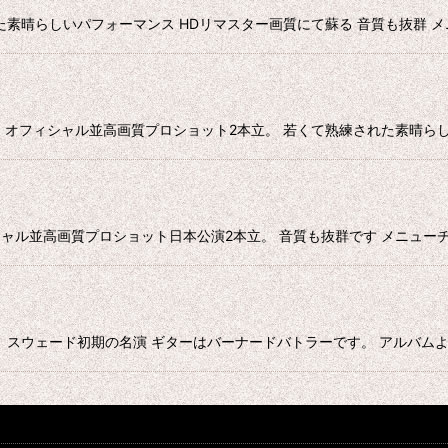
DVD 熟練された素晴らしいパフォーマンス HDリマスター画質にて蘇る 音質も抜
VD 全盛期 オフィシャル並高画質プロショット2本立。 若くて熟練された素
フィシャル並高画質プロショット日本公演2本立。 音質も抜群です メニューチャプタ
。 スウェード初期の名演 ギターはバーナードバトラーです。 アルバムよりもタ