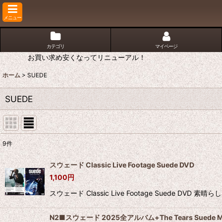
メニュー
カテゴリ
マイページ
お買い求め安くなってリニューアル！
ホーム
>
SUEDE
SUEDE
9
件
表示数
:
スウェード Classic Live Footage Suede DVD
1,100
円
並び順
:
スウェード Classic Live Footage Sued
N2■スウェード 2025全アルバム+The Tears Suede 