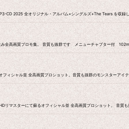
e MP3-CD 2025 全オリジナル・アルバム+シングルズ+The Tears を
全高画質プロモ集。 音質も抜群です メニューチャプター付 102mins ■Prom
Blu-ray オフィシャル並 全高画質プロショット。音質も抜群のモンスター
Blu-ray HDリマスターにて蘇るオフィシャル並 全高画質プロショット。 