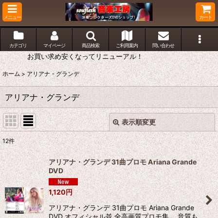
メニュー
カート
カテゴリ
マイページ
商品検索
ご利用案内
問い合わせ
お買い求め安くなってリニューアル！
ホーム
>
アリアナ・グランデ
アリアナ・グランデ
表示順変更
閉じる
12
件
表示数
:
アリアナ・グランデ 31曲プロモ Ariana Grande
DVD
並び順
:
1,120
円
絞り込む
アリアナ・グランデ 31曲プロモ Ariana Grande
DVD オフィシャル並 全高画質プロモ集。 音質も