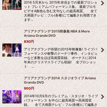
2016 5月末から 2015年末頃までの最新プロショ
ット プレミアムパフォーマンス集。 最新プロモ
ビデオ4曲他も含む文句なしの超高画質。 全て
大画面テレビ：フル(各種)にて編集され視聴でき
ます…
アリアナグランデ 2015映像集 NBA & More
Ariana Grande DVD
830
円
アリアナグランデ待望の2015年映像集! ライブパ
フォーマンスや衝撃のドーナツ事件、インタビュ
ーなど多数をほぼ高画質収録。 ボーナスに2014
年末のクリスマスライブも収録! 全プロショッ
ト …
アリアナグランデ 2014 スタジオライブ Ariana
Grande DVD
900
円
2014年10月9月のプレミアム・スタジオ・ライブ
パフォーマンス を中心に超高画質〜高画質収
録。 全て大画面テレビ：フル(各種)にて編集さ