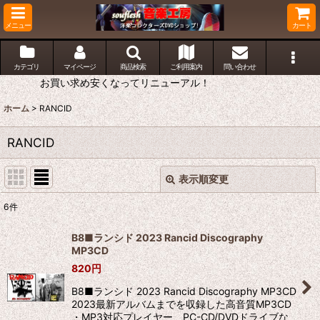
メニュー
カート
カテゴリ
マイページ
商品検索
ご利用案内
問い合わせ
お買い求め安くなってリニューアル！
ホーム
>
RANCID
RANCID
表示順変更
閉じる
6
件
表示数
:
B8■ランシド 2023 Rancid Discography
MP3CD
並び順
:
820
円
B8■ランシド 2023 Rancid Discography MP3CD
絞り込む
2023最新アルバムまでを収録した高音質MP3CD
・MP3対応プレイヤー、PC-CD/DVDドライブな