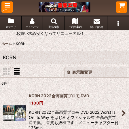
メニュー
カート
カテゴリ
マイページ
商品検索
ご利用案内
問い合わせ
お買い求め安くなってリニューアル！
ホーム
>
KORN
KORN
表示順変更
閉じる
6
件
表示数
:
KORN 2022全高画質プロモ DVD
1,100
円
並び順
:
KORN 2022全高画質プロモ DVD 2022 Worst Is
On Its Way をはじめオフィシャル並 全高画質プ
絞り込む
ロモ集。 音質も抜群です メニューチャプター付
136min …