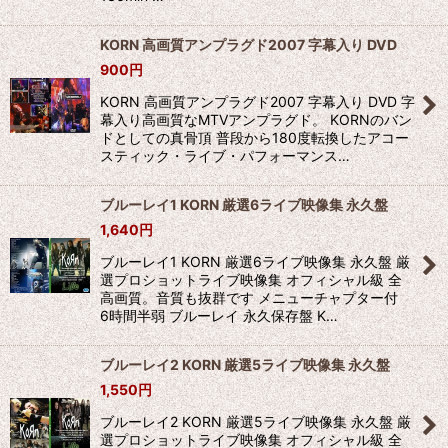
KORN 高画質アンプラグド2007 字幕入り DVD
900
円
KORN 高画質アンプラグド2007 字幕入り DVD 字
幕入り高画質なMTVアンプラグド。 KORNのバン
ドとしての真骨頂 普段から180度転換したアコー
スティック・ライブ・パフォーマンス…
ブルーレイ1 KORN 厳選6ライブ映像集 永久盤
1,640
円
ブルーレイ1 KORN 厳選6ライブ映像集 永久盤 厳
選プロショットライブ映像集 オフィシャル級 全
高画質。音質も抜群です メニューチャプター付
6時間半弱 ブルーレイ 永久保存盤 K…
ブルーレイ2 KORN 厳選5ライブ映像集 永久盤
1,550
円
ブルーレイ2 KORN 厳選5ライブ映像集 永久盤 厳
選プロショットライブ映像集 オフィシャル級 全