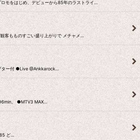
て登場 プロモをはじめ、デビューから85年のラストライ…
マイケルも観客もものすごい盛り上がりで メチャメ…
付 ●Live @Ankkarock…
6min。 ●MTV3 MAX…
985 ど…