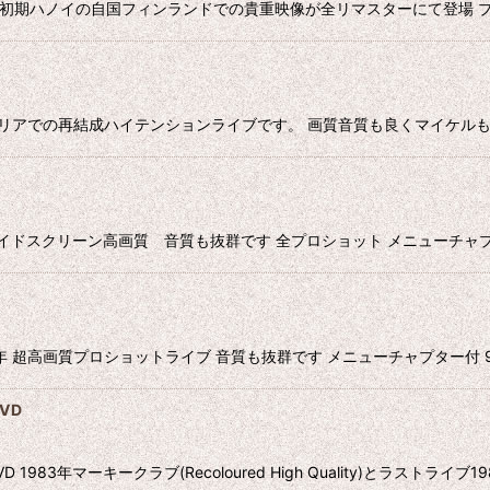
LATION DVD 初期ハノイの自国フィンランドでの貴重映像が全リマスターに
DVD 2002年 イタリアでの再結成ハイテンションライブです。 画質音質も良く
リマスターワイドスクリーン高画質 音質も抜群です 全プロショット メニューチャプター
DVD 2008年 超高画質プロショットライブ 音質も抜群です メニューチャプター付 9
DVD
5 DVD 1983年マーキークラブ(Recoloured High Quality)とラストライブ1