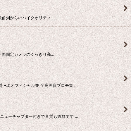
 アリーナ最前列からのハイクオリティ…
係者よりの正面固定カメラのくっきり高…
当時の画質〜現オフィシャル並 全高画質プロモ集 …
モ集。 メニューチャプター付きで音質も抜群です …