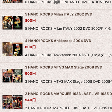
6 HANOI ROCKS 初期 FINLAND COMPI
5 HANOI ROCKS Milan ITALY 2002 DVD
800
円
5 HANOI ROCKS Milan ITALY 2002 
4 HANOI ROCKS Ankkarock 2004 DVD
800
円
4 HANOI ROCKS Ankkarock 2004 DVD 
3 HANOI ROCKS MTV3 MAX Stage 2008 DVD
900
円
3 HANOI ROCKS MTV3 MAX Stage 2008 
2 HANOI ROCKS MARQUEE 1983 LAST LIVE 1985 
940
円
2 HANOI ROCKS MARQUEE 1983 LAST LIVE 198