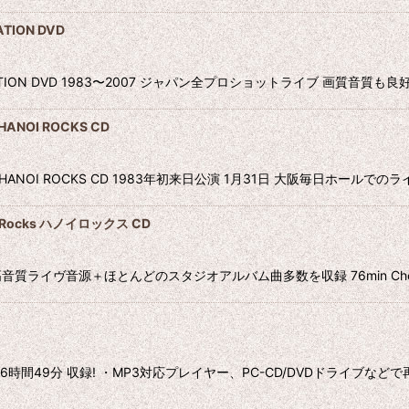
ATION DVD
 COMPILATION DVD 1983〜2007 ジャパン全プロショットライブ 画質
NOI ROCKS CD
HANOI ROCKS CD 1983年初来日公演 1月31日 大阪毎日ホー
i Rocks ハノイロックス CD
ヴ音源＋ほとんどのスタジオアルバム曲多数を収録 76min Cherry Bombz
時間49分 収録! ・MP3対応プレイヤー、PC-CD/DVDドライブなど