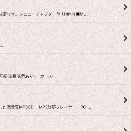
群です。メニューチャプター付 114min ■MU…
D…
で再生可能(曲目表示あり)。 カース…
録した高音質MP3CD ・MP3対応プレイヤー、PC-…