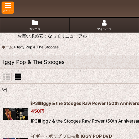
メニュー
カテゴリ
マイページ
お買い求め安くなってリニューアル！
ホーム
>
Iggy Pop & The Stooges
Iggy Pop & The Stooges
6
件
表示数
:
iP3■Iggy & the Stooges Raw Power (50th Anniver
450
円
並び順
:
iP3■Iggy & the Stooges Raw Power (50th
イギー・ポップ プロモ集 IGGY POP DVD