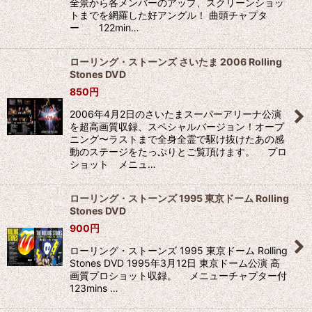
全景から各メンバーのアップ、スクリーンショッ
トまでを網羅した好アングル！ 曲頭チャプタ
ー 122min…
ローリング・ストーンズ さいたま 2006 Rolling
Stones DVD
850
円
2006年4月2日のさいたまスーパーアリーナ公演
を超高画質収録、スペシャルバージョン！オープ
ニング〜ラストまで全身全霊で駆け抜けたあの感
動のステージをたっぷりとご覧頂けます。 プロ
ショット メニュ…
ローリング・ストーンズ 1995 東京ドーム Rolling
Stones DVD
900
円
ローリング・ストーンズ 1995 東京ドーム Rolling
Stones DVD 1995年3月12日 東京ドーム公演 高
画質プロショット収録。 メニューチャプター付
123mins …