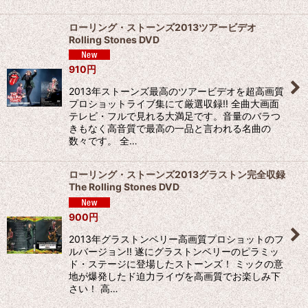
ローリング・ストーンズ2013ツアービデオ
Rolling Stones DVD
910
円
2013年ストーンズ最高のツアービデオを超高画質
プロショットライブ集にて厳選収録!! 全曲大画面
テレビ・フルで見れる大満足です。音量のバラつ
きもなく高音質で最高の一品と言われる名曲の
数々です。 全…
ローリング・ストーンズ2013グラストン完全収録
The Rolling Stones DVD
900
円
2013年グラストンベリー高画質プロショットのフ
ルバージョン!! 遂にグラストンベリーのピラミッ
ド・ステージに登場したストーンズ！ ミックの意
地が爆発したド迫力ライヴを高画質でお楽しみ下
さい！ 高…