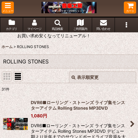
メニュー
カート
カテゴリ
マイページ
商品検索
ご利用案内
問い合わせ
お買い求め安くなってリニューアル！
ホーム
>
ROLLING STONES
ROLLING STONES
表示順変更
閉じる
31
件
表示数
:
DVR6■ローリング・ストーンズ ライブ集モンス
ターアイテム Rolling Stones MP3DVD
並び順
:
1,080
円
DVR6■ローリング・ストーンズ ライブ集モンス
絞り込む
ターアイテム Rolling Stones MP3DVD デビュー
期より近年までのサウンドボードライブ音源を大