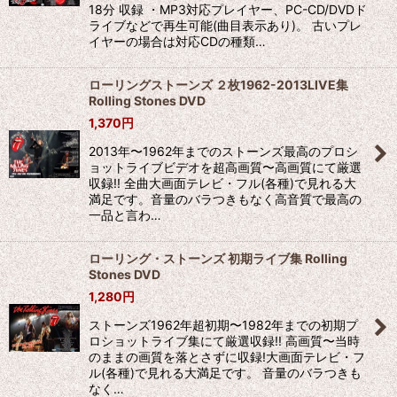
18分 収録 ・MP3対応プレイヤー、PC-CD/DVDド
ライブなどで再生可能(曲目表示あり)。 古いプレ
イヤーの場合は対応CDの種類…
ローリングストーンズ ２枚1962-2013LIVE集
Rolling Stones DVD
1,370
円
2013年〜1962年までのストーンズ最高のプロシ
ョットライブビデオを超高画質〜高画質にて厳選
収録!! 全曲大画面テレビ・フル(各種)で見れる大
満足です。音量のバラつきもなく高音質で最高の
一品と言わ…
ローリング・ストーンズ 初期ライブ集 Rolling
Stones DVD
1,280
円
ストーンズ1962年超初期〜1982年までの初期プ
ロショットライブ集にて厳選収録!! 高画質〜当時
のままの画質を落とさずに収録!大画面テレビ・フ
ル(各種)で見れる大満足です。 音量のバラつきも
なく…