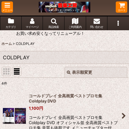
メニュー
カート
カテゴリ
マイページ
商品検索
ご利用案内
問い合わせ
お買い求め安くなってリニューアル！
ホーム
>
COLDPLAY
COLDPLAY
表示順変更
閉じる
4
件
表示数
:
コールドプレイ 全高画質ベストプロモ集
Coldplay DVD
並び順
:
1,100
円
コールドプレイ 全高画質ベストプロモ集
絞り込む
Coldplay DVD オフィシャル並 全高画質ベストプ
ロモ集 音質も抜群です メニューチャプター付