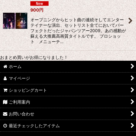
900
円
オープニングからヒット曲の連続そしてエンター
テイナーな演出、セットリスト全てにおいてパー
フェクトだったジャパンツアー2009。あの感動が
蘇える大推薦高画質タイトルです。 プロショッ
ト メニューチ…
おまとめ買いがお得になりました！
ホーム
マイページ
ショッピングカート
ご利用案内
お問い合わせ
最近チェックしたアイテム