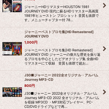
ジャーニーHDリマスターHOUSTON 1981
JOURNEY DVD 現代に蘇るHDリマスター高画質
1981年ヒューストン プロショット 音質も抜群で
す。メニューチャプター付 78…
ジャーニーベストプロモ集[HD Remastered]
JOURNEY DVD
1,000
円
ジャーニーベストプロモ集[HD Remastered]
JOURNEY DVD ジャーニーの偉大な歴史を振り返
るプロモを中心としたビデオクリップ集 全曲HD
リマスターにて収録 音質も抜群で超お…
J30■ジャーニー 2022全オリジナル・アルバム
Journey MP3-CD
800
円
J30■ジャーニー 2022全オリジナル・アルバム
Journey MP3-CD 2022 全オリジナル・アルバム
を収録 MP3CD ・MP3対応プレイヤー、PC-
CD/DVDドライブなどで再…