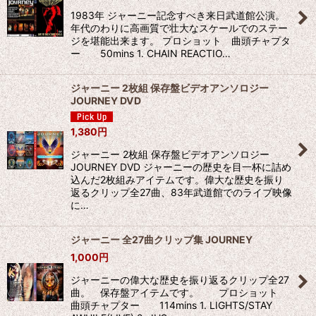
1983年 ジャーニー記念すべき来日武道館公演。
年代のわりに高画質で壮大なスケールでのステー
ジを堪能出来ます。 プロショット 曲頭チャプタ
ー 50mins 1. CHAIN REACTIO…
ジャーニー 2枚組 保存盤ビデオアンソロジー
JOURNEY DVD
1,380
円
ジャーニー 2枚組 保存盤ビデオアンソロジー
JOURNEY DVD ジャーニーの歴史を目一杯に詰め
込んだ2枚組みアイテムです。偉大な歴史を振り
返るクリップ全27曲、83年武道館でのライブ映像
に…
ジャーニー 全27曲クリップ集 JOURNEY
1,000
円
ジャーニーの偉大な歴史を振り返るクリップ全27
曲。 保存盤アイテムです。 プロショット
曲頭チャプター 114mins 1. LIGHTS/STAY