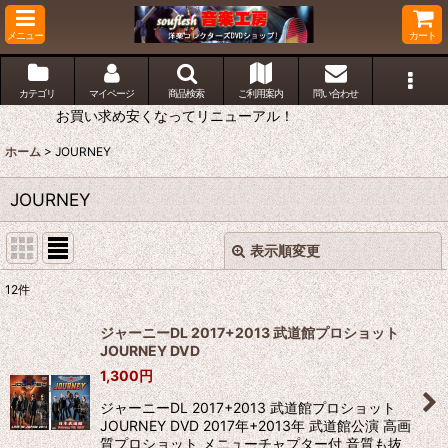
メニュー
カート
カテゴリ
マイページ
商品検索
ご利用案内
問い合わせ
お買い求め安くなってリニューアル！
ホーム
>
JOURNEY
JOURNEY
表示順変更
閉じる
12
件
表示数
:
ジャーニーDL 2017+2013 武道館プロショット
JOURNEY DVD
並び順
:
1,300
円
ジャーニーDL 2017+2013 武道館プロショット
絞り込む
JOURNEY DVD 2017年+2013年 武道館公演 高画
質プロショット メニューチャプター付 音質も抜