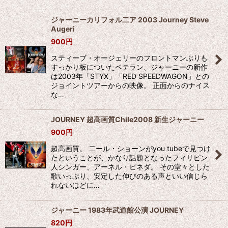
ジャーニーカリフォル二ア 2003 Journey Steve
Augeri
900
円
スティーブ・オージェリーのフロントマンぶりも
すっかり板についたベテラン、ジャーニーの新作
は2003年「STYX」「RED SPEEDWAGON」との
ジョイントツアーからの映像。 正面からのナイス
な…
JOURNEY 超高画質Chile2008 新生ジャーニー
900
円
超高画質。 二ール・ショーンがyou tubeで見つけ
たということが、かなり話題となったフィリピン
人シンガー、アーネル・ピネダ。 その堂々とした
歌いっぷり、安定した伸びのある声といい信じら
れないほどに…
ジャーニー 1983年武道館公演 JOURNEY
820
円