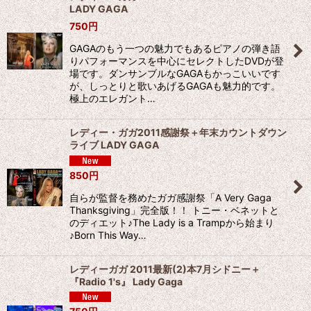
LADY GAGA
750
円
GAGAのもう一つの魅力でもあるピアノの弾き語
りパフォーマンスを中心にセレクトしたDVDが登
場です。ダンサンブルなGAGAもかっこいいです
が、しっとりと歌いあげるGAGAも魅力的です。
極上のエレガント…
レディー・ガガ2011感謝祭＋年末カウントダウン
ライブ LADY GAGA
850
円
自らが監督を務めたガガ感謝祭「A Very Gaga
Thanksgiving」完全版！！ トニー・ベネットと
のディエット♪The Lady is a Trampから始まり
♪Born This Way…
レディーガガ 2011最新(2)本7月シドニー＋
『Radio 1's』 Lady Gaga