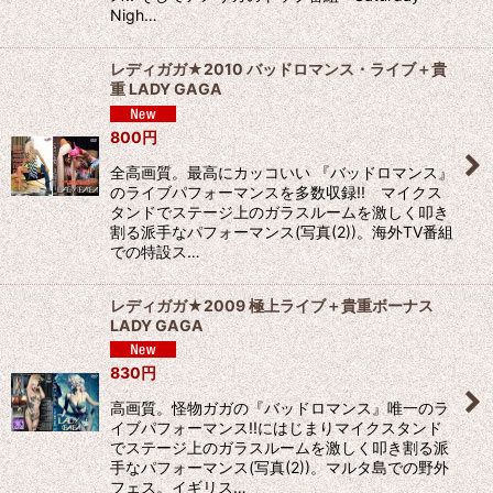
Nigh…
レディガガ★2010 バッドロマンス・ライブ＋貴
重 LADY GAGA
800
円
全高画質。最高にカッコいい 『バッドロマンス』
のライブパフォーマンスを多数収録!! マイクス
タンドでステージ上のガラスルームを激しく叩き
割る派手なパフォーマンス(写真(2))。海外TV番組
での特設ス…
レディガガ★2009 極上ライブ＋貴重ボーナス
LADY GAGA
830
円
高画質。怪物ガガの『バッドロマンス』唯一のラ
イブパフォーマンス!!にはじまりマイクスタンド
でステージ上のガラスルームを激しく叩き割る派
手なパフォーマンス(写真(2))。マルタ島での野外
フェス。イギリス…