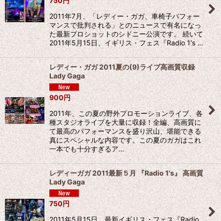
750
円
2011年7月、「レディー・ガガ、車椅子パフォー
マンスで批判される」とのニュースで有名になっ
た最新プロショットのシドニー公演です。 続いて
2011年5月15日、イギリス・フェス『Radio 1′s …
レディー・ガガ 2011夏の(9)ライブ高画質収録
Lady Gaga
900
円
2011年、この夏の野外プロモーションライブ、各
種スタジオライブを大量に収録！全編、高画質に
て最高のパフォーマンスを盛り沢山、堪能できる
真にスペシャルな内容です。この夏のガガはこれ
一本でも十分すぎるア…
レディーガガ 2011最新５月 『Radio 1's』 高画質
Lady Gaga
750
円
2011年5月15日、最新イギリス・フェス『Radio