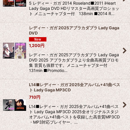
5 レディー・ガガ 2014 Roseland■2011 iHeart
Lady Gaga DVD HDリマスター高画質プロショッ
ト メニューチャプター付 138min ■2014 R…
レディー・ガガ 2025アブラカダブラ Lady Gaga
DVD
1,200
円
レディー・ガガ 2025アブラカダブラ Lady Gaga
DVD 2025 アブラカダブラより全曲高画質プロモ
集 音質も抜群です。メニューチャプター付
131min ■Promotio…
L14■レディー・ガガ 2025全アルバム+41曲ベス
ト Lady Gaga MP3CD
710
円
L14■レディー・ガガ 2025全アルバム+41曲ベス
ト Lady Gaga MP3CD 2025全オリジナルスタジ
オアルバム+41曲ベストを収録した高音質MP3CD
・MP3対応プレイヤー、…