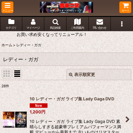
メニュー
カート
カテゴリ
マイページ
商品検索
ご利用案内
問い合わせ
お買い求め安くなってリニューアル！
ホーム
>
レディー・ガガ
レディー・ガガ
表示順変更
閉じる
28
件
表示数
:
10 レディー・ガガ ライブ集 Lady Gaga DVD
並び順
:
1,200
円
10 レディー・ガガ ライブ集 Lady Gaga DVD 素
絞り込む
晴らしすぎる超豪華プレミアムパフォーマンス満
載 デビューから最新まで 古いものはリマスター