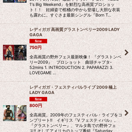
1′s Big Weekend』を鮮烈な高画質プロショッ
ト！！ 妊婦姿で棺桶の中から登場し大胆な衣装
も露わに。すぐさま最新シングル『Born T…
レディガガ 高画質グラストンベリー2009 LADY
GAGA
750
円
全高画質の野外フェス最新映像！ 『グラストンベ
リー2009』 プロショット 曲頭チャプタ-
52mins 1. INTRODUCTION 2. PAPARAZZI 3.
LOVEGAME …
レディガガ・フェスティバルライブ 2009 極上
LADY GAGA
800
円
全高画質。2009年のフェスティバル・ライブをコ
ンプリート!! イギリス『V フェスティバル』。
『グラストンベリー』、マルタ島での野外フェ
ス!! そしてアメリカのトップ番組『Saturday