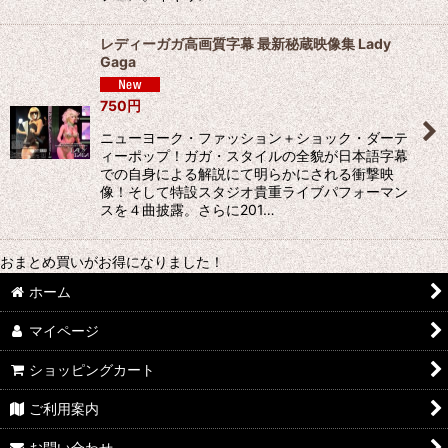
レディーガガ高画質字幕 最新秘蔵映像集 Lady
Gaga
750
円
ニューヨーク・ファッション＋ショック・ダーテ
ィーポップ！ガガ・スタイルの全貌が日本語字幕
での自身による解説にて明らかにされる衝撃映
像！そして特設スタジオ貴重ライブパフォーマン
スを４曲披露。さらに201…
おまとめ買いがお得になりました！
ホーム
マイページ
ショッピングカート
ご利用案内
お問い合わせ