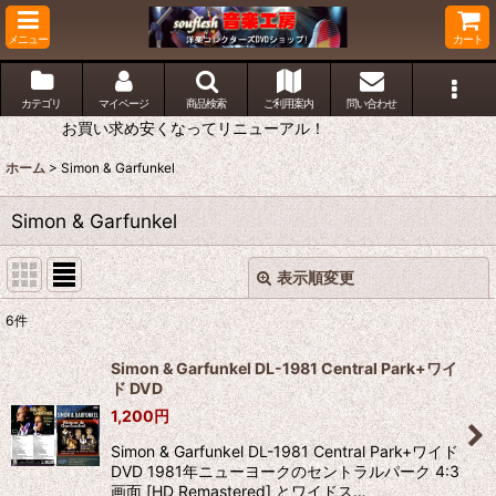
メニュー
カート
カテゴリ
マイページ
商品検索
ご利用案内
問い合わせ
お買い求め安くなってリニューアル！
ホーム
>
Simon & Garfunkel
Simon & Garfunkel
表示順変更
閉じる
6
件
表示数
:
Simon & Garfunkel DL-1981 Central Park+ワイ
ド DVD
並び順
:
1,200
円
Simon & Garfunkel DL-1981 Central Park+ワイド
絞り込む
DVD 1981年ニューヨークのセントラルパーク 4:3
画面 [HD Remastered] とワイドス…