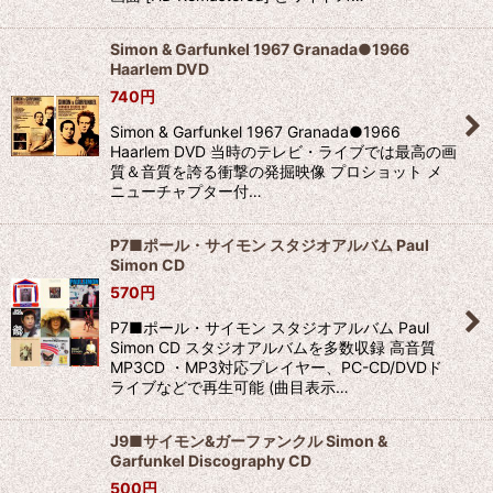
Simon & Garfunkel 1967 Granada●1966
Haarlem DVD
740
円
Simon & Garfunkel 1967 Granada●1966
Haarlem DVD 当時のテレビ・ライブでは最高の画
質＆音質を誇る衝撃の発掘映像 プロショット メ
ニューチャプター付…
P7■ポール・サイモン スタジオアルバム Paul
Simon CD
570
円
P7■ポール・サイモン スタジオアルバム Paul
Simon CD スタジオアルバムを多数収録 高音質
MP3CD ・MP3対応プレイヤー、PC-CD/DVDド
ライブなどで再生可能 (曲目表示…
J9■サイモン&ガーファンクル Simon &
Garfunkel Discography CD
500
円