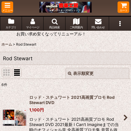
メニュー
カート
カテゴリ
マイページ
商品検索
ご利用案内
問い合わせ
お買い求め安くなってリニューアル！
ホーム
>
Rod Stewart
Rod Stewart
表示順変更
閉じる
6
件
表示数
:
ロッド・スチュワート 2021高画質プロモ Rod
Stewart DVD
並び順
:
1,100
円
ロッド・スチュワート 2021高画質プロモ Rod
絞り込む
Stewart DVD 2021最新 I Can't Imagineまでの当
時のオフィシャル並 全高画質プロモ集 音質も抜