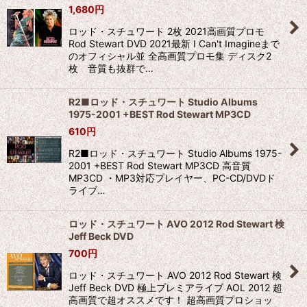
1,680
円
ロッド・スチュワート 2枚 2021高画質プロモ
Rod Stewart DVD 2021最新 I Can't Imagineまで
のオフィシャル並 全高画質プロモ集 ディスク2
枚 音質も抜群で…
R2■ロッド・スチュワート Studio Albums
1975-2001 +BEST Rod Stewart MP3CD
610
円
R2■ロッド・スチュワート Studio Albums 1975-
2001 +BEST Rod Stewart MP3CD 高音質
MP3CD ・MP3対応プレイヤー、PC-CD/DVDド
ライブ…
ロッド・スチュワート AVO 2012 Rod Stewart 検
Jeff Beck DVD
700
円
ロッド・スチュワート AVO 2012 Rod Stewart 検
Jeff Beck DVD 極上プレミアライブ AOL 2012 超
高画質で超オススメです！ 超高画質プロショッ