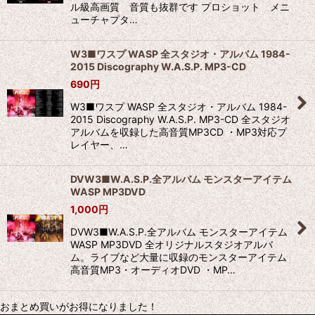
ル級高画質 音質も抜群です プロショット メニ
ューチャプタ…
W3■ワスプ WASP 全スタジオ・アルバム 1984-
2015 Discography W.A.S.P. MP3-CD
690
円
W3■ワスプ WASP 全スタジオ・アルバム 1984-
2015 Discography W.A.S.P. MP3-CD 全スタジオ
アルバムを収録した高音質MP3CD ・MP3対応プ
レイヤー、…
DVW3■W.A.S.P.全アルバム モンスターアイテム
WASP MP3DVD
1,000
円
DVW3■W.A.S.P.全アルバム モンスターアイテム
WASP MP3DVD 全オリジナルスタジオアルバ
ム。ライブなど大量に収録のモンスターアイテム
高音質MP3・オーディオDVD ・MP…
おまとめ買いがお得になりました！