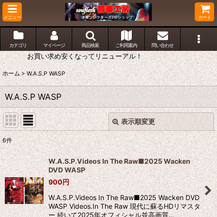
メニュー
カート
カテゴリ
マイページ
商品検索
ご利用案内
問い合わせ
お買い求め安くなってリニューアル！
ホーム
>
W.A.S.P WASP
W.A.S.P WASP
表示順変更
閉じる
6
件
表示数
:
W.A.S.P.Videos In The Raw■2025 Wacken
DVD WASP
並び順
:
900
円
W.A.S.P.Videos In The Raw■2025 Wacken DVD
絞り込む
WASP Videos.In The Raw 現代に蘇るHDリマスタ
ー 続いて2025年オフィシャル並高画質…