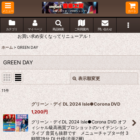
メニュー
カート
カテゴリ
マイページ
商品検索
ご利用案内
問い合わせ
お買い求め安くなってリニューアル！
ホーム
>
GREEN DAY
GREEN DAY
表示順変更
閉じる
11
件
表示数
:
グリーン・デイ DL 2024 Isle●Corona DVD
1,200
円
並び順
:
グリーン・デイDL 2024 Isle●Corona DVD オフ
ィシャル級高画質プロショットのハイテンション
絞り込む
ライブ 音質も抜群です メニューチャプター付 3
時間28分 DL仕様(片面2層) …