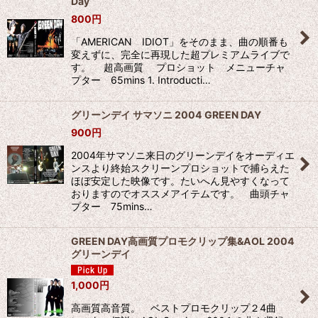
Day
800
円
「AMERICAN IDIOT」をそのまま、曲の順番も
変えずに、完全に再現した超プレミアムライブで
す。 超高画質 プロショット メニューチャ
プター 65mins 1. Introducti…
グリーンデイ サマソニ 2004 GREEN DAY
900
円
2004年サマソニ来日のグリーンデイをオーディエ
ンスより終始スクリーンプロショットで捕らえた
ほぼ安定した映像です。たいへん見やすくなって
おりますのでオススメアイテムです。 曲頭チャ
プター 75mins…
GREEN DAY高画質プロモクリップ集&AOL 2004
グリーンデイ
1,000
円
高画質高音質。 ベストプロモクリップ２4曲