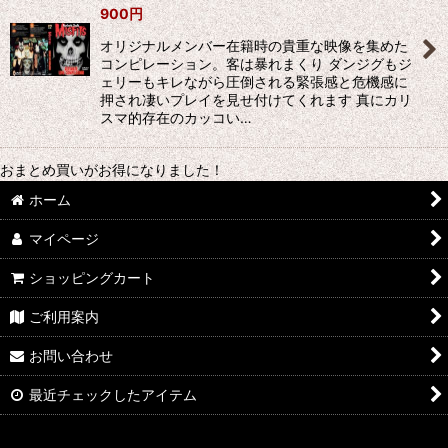
900
円
オリジナルメンバー在籍時の貴重な映像を集めた
コンピレーション。客は暴れまくり ダンジグもジ
ェリーもキレながら圧倒される緊張感と危機感に
押され凄いプレイを見せ付けてくれます 真にカリ
スマ的存在のカッコい…
おまとめ買いがお得になりました！
ホーム
マイページ
ショッピングカート
ご利用案内
お問い合わせ
最近チェックしたアイテム