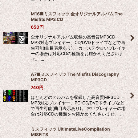
M16■ミスフィッツ 全オリジナルアルバム The
Misfits MP3 CD
650
円
全オリジナルアルバム収録の高音質MP3CD ・
MP3対応プレイヤー、CD/DVDドライブなどで再
生可能(曲目表示あり)。 カーステや古いプレイヤ
ーの場合は対応CDの種類をお確かめくださいま
せ。 …
A7■ミスフィッツ The Misfits Discography
MP3CD
740
円
ほとんどのアルバムを収録した高音質MP3CD ・
MP3対応プレイヤー、PC-CD/DVDドライブなど
で再生可能(曲目表示あり)。 古いプレイヤーの場
合は対応CDの種類をお確かめくださいませ。 …
ミスフィッツ UltimateLiveCompilation
MISFITS