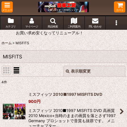
メニュー
カート
カテゴリ
マイページ
商品検索
ご利用案内
問い合わせ
お買い求め安くなってリニューアル！
ホーム
>
MISFITS
MISFITS
表示順変更
閉じる
4
件
表示数
:
ミスフィッツ 2010■1997 MISFITS DVD
900
円
並び順
:
ミスフィッツ 2010■1997 MISFITS DVD 高画質
2010 Mexico+当時のままの画質を落とさず1997
絞り込む
Germany プロショットで音質も抜群です。 メニ
ューチャプター…