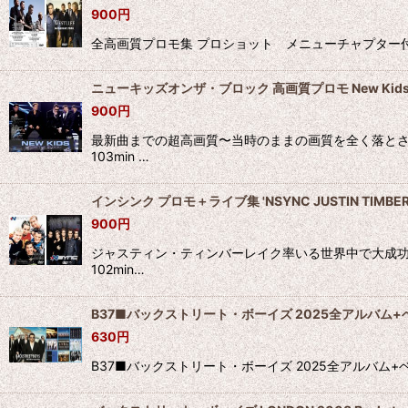
900
円
全高画質プロモ集 プロショット メニューチャプター付 127mins ●Westl
ニューキッズオンザ・ブロック 高画質プロモ New Kids On 
900
円
最新曲までの超高画質〜当時のままの画質を全く落とさ
103min …
インシンク プロモ＋ライブ集 'NSYNC JUSTIN TIMBER
900
円
ジャスティン・ティンバーレイク率いる世界中で大成功を
102min…
B37■バックストリート・ボーイズ 2025全アルバム+ベスト B
630
円
B37■バックストリート・ボーイズ 2025全アルバム+ベスト