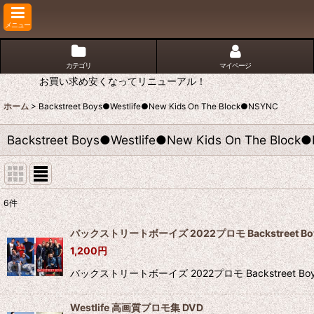
メニュー
カテゴリ
マイページ
お買い求め安くなってリニューアル！
ホーム
>
Backstreet Boys●Westlife●New Kids On The Block●NSYNC
Backstreet Boys●Westlife●New Kids On The Bloc
6
件
表示数
:
バックストリートボーイズ 2022プロモ Backstreet Boy
1,200
円
並び順
:
バックストリートボーイズ 2022プロモ Backstre
Westlife 高画質プロモ集 DVD