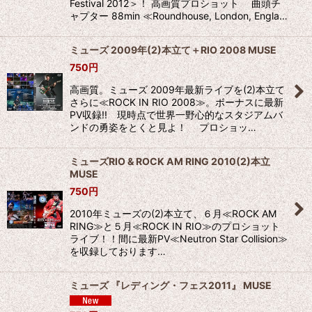
Festival 2012＞！ 高画質プロショット 曲頭チ
ャプター 88min ≪Roundhouse, London, Engla…
ミューズ 2009年(2)本立て＋RIO 2008 MUSE
750
円
高画質。ミューズ 2009年最新ライブを(2)本立て
さらに≪ROCK IN RIO 2008≫。ボーナスに最新
PV収録!! 現時点で世界一野心的なスタジアムバ
ンドの勇姿をとくと見よ！ プロショッ…
ミューズRIO & ROCK AM RING 2010(2)本立
MUSE
750
円
2010年ミューズの(2)本立て、６月≪ROCK AM
RING≫と５月≪ROCK IN RIO≫のプロショット
ライブ！！間に最新PV≪Neutron Star Collision≫
を収録しております…
ミューズ 『レディング・フェス2011』 MUSE