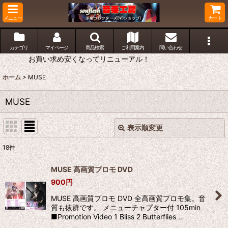
メニュー
カート
カテゴリ
マイページ
商品検索
ご利用案内
問い合わせ
お買い求め安くなってリニューアル！
ホーム
>
MUSE
MUSE
表示順変更
閉じる
18
件
表示数
:
MUSE 高画質プロモ DVD
900
円
並び順
:
MUSE 高画質プロモ DVD 全高画質プロモ集。音
質も抜群です。 メニューチャプター付 105min
絞り込む
■Promotion Video 1 Bliss 2 Butterflies …