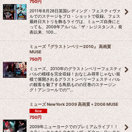
750
円
2011年8月28日英国レディング・フェスティヴァ
ルでのステージをプロ・ショットで収録。フェス
最終日大トリを飾るライヴは、ミューズ自身にと
っても、2009年アルバム「ザ・レジスタンス」発
表以来、100…
ミューズ『グラストンベリー2010』 高画質
MUSE
750
円
ミューズ、2010年のグラストンベリーフェスティ
バルの模様を完全収録！おなじみ尋常じゃない規
模で展開されるグラストンベリーフェスティバル
の観客を魅了する鳥肌ものの圧巻のステージン
グ！アンコールでの""…
ミューズ NewYork 2009 高画質＋2006 MUSE
750
円
2009年ニューヨークでのプレミアムライブ！！
クラシックとオルタナティヴ・ギター・ロックと