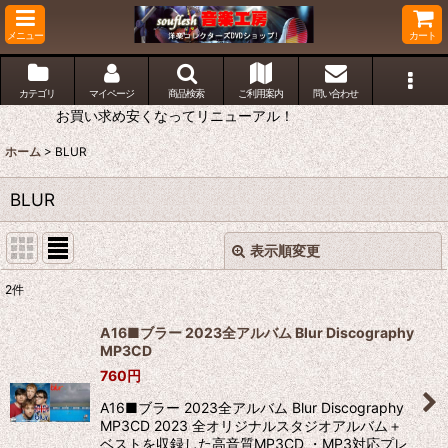
メニュー
カート
カテゴリ
マイページ
商品検索
ご利用案内
問い合わせ
お買い求め安くなってリニューアル！
ホーム
>
BLUR
BLUR
表示順変更
閉じる
2
件
表示数
:
A16■ブラー 2023全アルバム Blur Discography
MP3CD
並び順
:
760
円
A16■ブラー 2023全アルバム Blur Discography
絞り込む
MP3CD 2023 全オリジナルスタジオアルバム＋
ベストを収録した高音質MP3CD ・MP3対応プレ