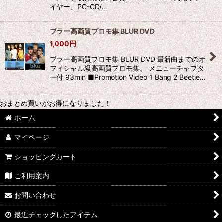
イヤー、PC-CD/…
ブラー高画質プロモ集 BLUR DVD
1,000
円
ブラー高画質プロモ集 BLUR DVD 最新曲までのオ
フィシャル級高画質プロモ集。 メニューチャプタ
ー付 93min ■Promotion Video 1 Bang 2 Beetle…
おまとめ買いがお得になりました！
ホーム
マイページ
ショッピングカート
ご利用案内
お問い合わせ
最近チェックしたアイテム