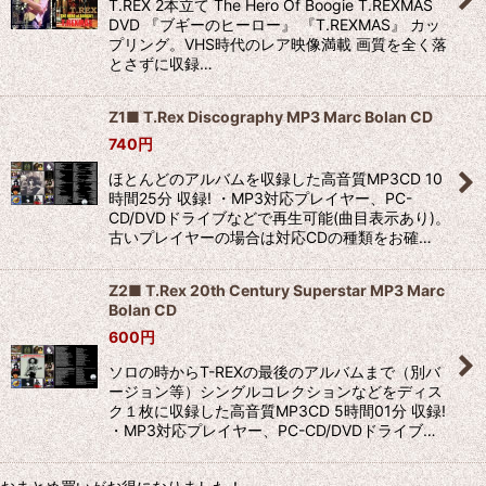
T.REX 2本立て The Hero Of Boogie T.REXMAS
DVD 『ブギーのヒーロー』 『T.REXMAS』 カッ
プリング。VHS時代のレア映像満載 画質を全く落
とさずに収録…
Z1■ T.Rex Discography MP3 Marc Bolan CD
740
円
ほとんどのアルバムを収録した高音質MP3CD 10
時間25分 収録! ・MP3対応プレイヤー、PC-
CD/DVDドライブなどで再生可能(曲目表示あり)。
古いプレイヤーの場合は対応CDの種類をお確…
Z2■ T.Rex 20th Century Superstar MP3 Marc
Bolan CD
600
円
ソロの時からT-REXの最後のアルバムまで（別バ
ージョン等）シングルコレクションなどをディス
ク１枚に収録した高音質MP3CD 5時間01分 収録!
・MP3対応プレイヤー、PC-CD/DVDドライブ…