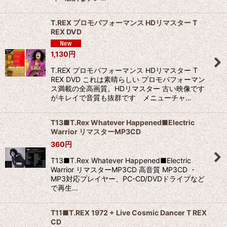
T.REX プロモパフォーマンス HDリマスター T
REX DVD
1,130
円
T.REX プロモパフォーマンス HDリマスター T
REX DVD これは素晴らしい プロモパフォーマン
ス満載の全高画質。HDリマスター 古い映像です
がキレイで音質も抜群です メニューチャ…
T13■T.Rex Whatever Happened■Electric
Warrior リマスターMP3CD
360
円
T13■T.Rex Whatever Happened■Electric
Warrior リマスターMP3CD 高音質 MP3CD ・
MP3対応プレイヤー、PC-CD/DVDドライブなど
で再生…
T11■T.REX 1972 + Live Cosmic Dancer T REX
CD