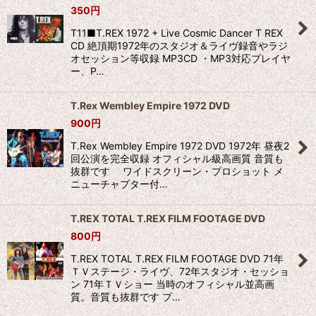
350
円
T11■T.REX 1972 + Live Cosmic Dancer T REX
CD 絶頂期1972年のスタジオ＆ライヴ録音やラジ
オセッション等収録 MP3CD ・MP3対応プレイヤ
ー、P…
T.Rex Wembley Empire 1972 DVD
900
円
T.Rex Wembley Empire 1972 DVD 1972年 昼夜2
回公演を完全収録 オフィシャル級高画質 音質も
抜群です ワイドスクリーン・プロショット メ
ニューチャプター付…
T.REX TOTAL T.REX FILM FOOTAGE DVD
800
円
T.REX TOTAL T.REX FILM FOOTAGE DVD 71年
ＴＶステージ・ライヴ、72年スタジオ・セッショ
ン 71年ＴＶショー 当時のオフィシャル並高画
質。音質も抜群です プ…