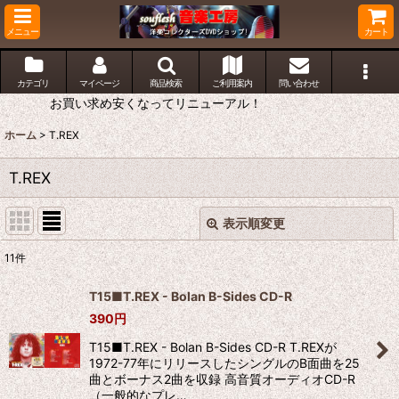
メニュー
カート
カテゴリ
マイページ
商品検索
ご利用案内
問い合わせ
お買い求め安くなってリニューアル！
ホーム
>
T.REX
T.REX
表示順変更
閉じる
11
件
表示数
:
T15■T.REX - Bolan B-Sides CD-R
390
円
並び順
:
T15■T.REX - Bolan B-Sides CD-R T.REXが
1972-77年にリリースしたシングルのB面曲を25
絞り込む
曲とボーナス2曲を収録 高音質オーディオCD-R
（一般的なプレ…