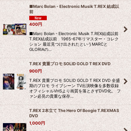
■Marc Bolan - Electronic Musik T.REX 結成以
前
400
円
■Marc Bolan - Electronic Musik T.REX結成以前
T.REX結成以前 1965-67年リマスター・コレク
ション 最近見つけ出されたというMARCと
GLORIAの…
T.REX 貴重プロモ SOLID GOLD T REX DVD
900
円
T.REX 貴重プロモ SOLID GOLD T REX DVD 全盛
期のプロモ ライブシーン TV出演映像を多数収録
オフィシャルVHSより画質を落とさずDVD化。 フ
ァン必見の貴重な保存…
T.REX 2本立て The Hero Of Boogie T.REXMAS
DVD
1,000
円