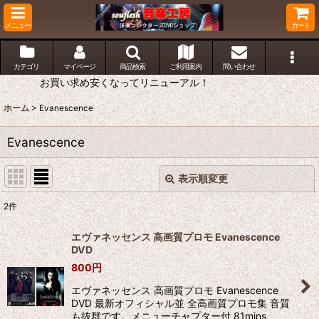
メニュー
カート
カテゴリ
マイページ
商品検索
ご利用案内
問い合わせ
お買い求め安くなってリニューアル！
ホーム
>
Evanescence
Evanescence
表示順変更
閉じる
2
件
表示数
:
エヴァネッセンス 高画質プロモ Evanescence
DVD
並び順
:
800
円
エヴァネッセンス 高画質プロモ Evanescence
絞り込む
DVD 最新オフィシャル並 全高画質プロモ集 音質
も抜群です。メニューチャプター付 81mins