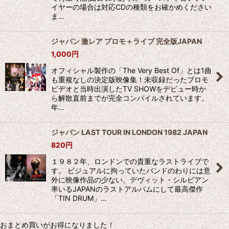
イヤーの場合は対応CDの種類をお確かめください
ま…
ジャパン 激レア プロモ＋ライブ 完全版JAPAN
1,000
円
オフィシャル製作の「The Very Best Of」とは1曲
も重複なしの決定版映像集！未収録だったプロモ
ビデオと当時出演したTV SHOWをデビュー時か
ら解散直前までが完全コンパイルされています。
年…
ジャパン LAST TOUR IN LONDON 1982 JAPAN
820
円
１９８２年、ロンドンでの貴重なラストライブで
す。 ビジュアルに拘っていたバンドのわりには意
外に映像作品の少ない、デヴィット・シルビアン
率いるJAPANのラストアルバムにして最高傑作
「TIN DRUM」…
おまとめ買いがお得になりました！