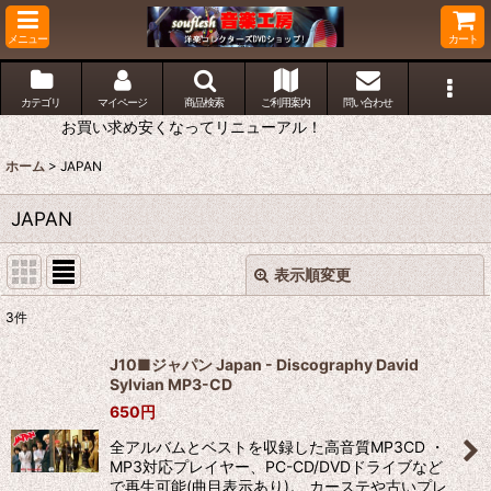
メニュー
カート
カテゴリ
マイページ
商品検索
ご利用案内
問い合わせ
お買い求め安くなってリニューアル！
ホーム
>
JAPAN
JAPAN
表示順変更
閉じる
3
件
表示数
:
J10■ジャパン Japan - Discography David
Sylvian MP3-CD
並び順
:
650
円
全アルバムとベストを収録した高音質MP3CD ・
絞り込む
MP3対応プレイヤー、PC-CD/DVDドライブなど
で再生可能(曲目表示あり)。 カーステや古いプレ