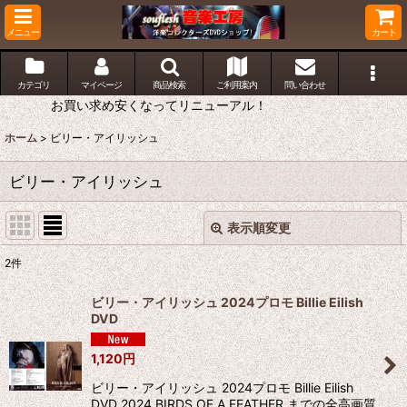
メニュー
カート
カテゴリ
マイページ
商品検索
ご利用案内
問い合わせ
お買い求め安くなってリニューアル！
ホーム
>
ビリー・アイリッシュ
ビリー・アイリッシュ
表示順変更
閉じる
2
件
表示数
:
ビリー・アイリッシュ 2024プロモ Billie Eilish
DVD
並び順
:
1,120
円
絞り込む
ビリー・アイリッシュ 2024プロモ Billie Eilish
DVD 2024 BIRDS OF A FEATHER までの全高画質