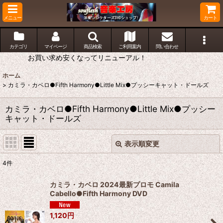
メニュー
カート
カテゴリ
マイページ
商品検索
ご利用案内
問い合わせ
お買い求め安くなってリニューアル！
ホーム
>
カミラ・カベロ●Fifth Harmony●Little Mix●プッシーキャット・ドールズ
カミラ・カベロ●Fifth Harmony●Little Mix●プッシー
キャット・ドールズ
表示順変更
閉じる
4
件
表示数
:
カミラ・カベロ 2024最新プロモ Camila
Cabello●Fifth Harmony DVD
並び順
:
1,120
円