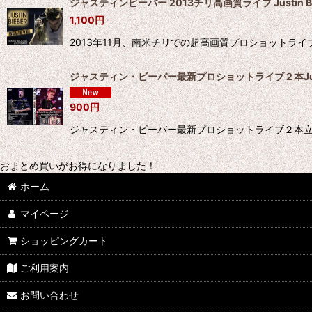
ジャスティンビーバー 2013チリ高画質ライブ Justin Bie
1,100
円
2013年11月、南米チリでの超高画質プロショットライブ!! 大満
ジャスティン・ビーバー最新プロショットライブ２本Justin
900
円
ジャスティン・ビーバー最新プロショットライブ２本立て！ロング収録！ 高
おまとめ買いがお得になりました！
ホーム
マイページ
ショッピングカート
ご利用案内
お問い合わせ