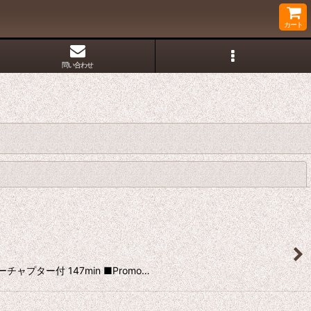
カート
問い合わせ
閉じる
ャプター付 147min ■Promo…