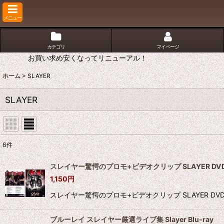
メニュー
カテゴリ
マイページ
お買い求め安くなってリニューアル！
ホーム
>
SLAYER
SLAYER
6
件
表示数
:
スレイヤー驚愕のプロモ+ビデオクリップ SLAYER DV
1,150
円
並び順
:
スレイヤー驚愕のプロモ+ビデオクリップ SLAYER DV
ブルーレイ スレイヤー厳選ライブ集 Slayer Blu-ray