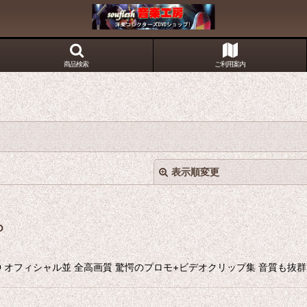
商品検索
ご利用案内
表示順変更
D
D オフィシャル並 全高画質 驚愕のプロモ+ビデオクリップ集 音質も抜群です
絞り込む