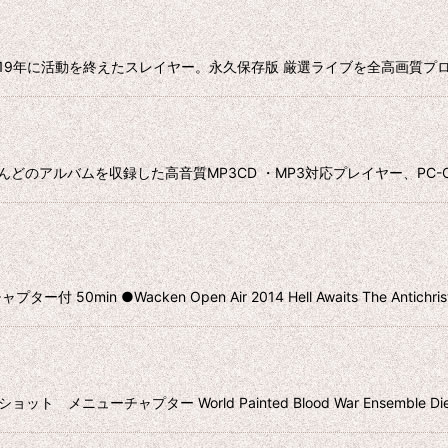
-ray 2019年に活動を終えたスレイヤー。永久保存版 厳選ライブを全高画
CD ・ほとんどのアルバムを収録した高音質MP3CD ・MP3対応プレイヤー、P
●Wacken Open Air 2014 Hell Awaits The Antichrist
メニューチャプター World Painted Blood War Ensemble Die b