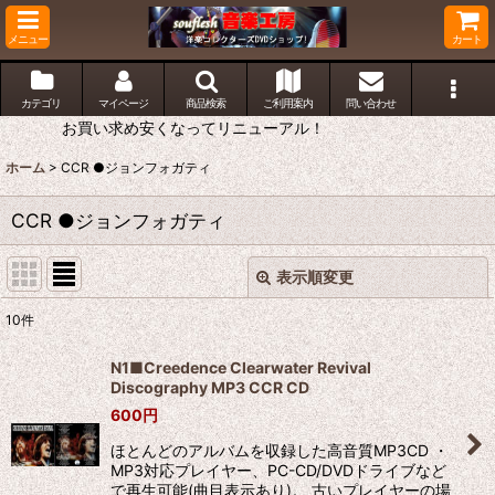
メニュー
カート
カテゴリ
マイページ
商品検索
ご利用案内
問い合わせ
お買い求め安くなってリニューアル！
ホーム
>
CCR ●ジョンフォガティ
CCR ●ジョンフォガティ
表示順変更
閉じる
10
件
表示数
:
N1■Creedence Clearwater Revival
Discography MP3 CCR CD
並び順
:
600
円
ほとんどのアルバムを収録した高音質MP3CD ・
絞り込む
MP3対応プレイヤー、PC-CD/DVDドライブなど
で再生可能(曲目表示あり)。 古いプレイヤーの場