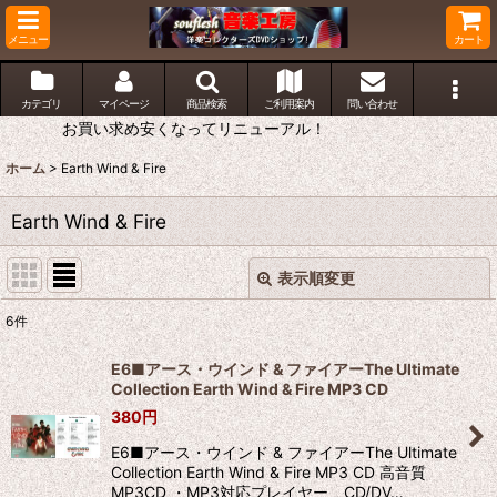
メニュー
カート
カテゴリ
マイページ
商品検索
ご利用案内
問い合わせ
お買い求め安くなってリニューアル！
ホーム
>
Earth Wind & Fire
Earth Wind & Fire
表示順変更
閉じる
6
件
表示数
:
E6■アース・ウインド & ファイアーThe Ultimate
Collection Earth Wind & Fire MP3 CD
並び順
:
380
円
E6■アース・ウインド & ファイアーThe Ultimate
絞り込む
Collection Earth Wind & Fire MP3 CD 高音質
MP3CD ・MP3対応プレイヤー、CD/DV…