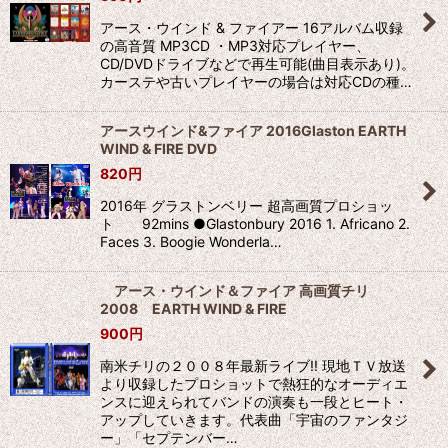
アース・ウインド & ファイアー 16アルバム収録
の高音質 MP3CD ・MP3対応プレイヤー、
CD/DVDドライブなどで再生可能(曲目表示あり)。
カーステや古いプレイヤーの場合は対応CDの種…
アースウインド&ファイア 2016Glaston EARTH
WIND & FIRE DVD
820
円
2016年 グラストンベリー 超高画質プロショッ
ト 92mins ●Glastonbury 2016 1. Africano 2.
Faces 3. Boogie Wonderla…
アース・ウインド＆ファイア 高画質チリ
2008 EARTH WIND & FIRE
900
円
南米チリの２００８年最新ライブ!! 現地ＴＶ放送
より収録したプロショットで熱狂的なオーディエ
ンスに迎えられてバンドの演奏も一段とヒート・
アップしていきます。代表曲「宇宙のファンタジ
ー」「セプテンバー…