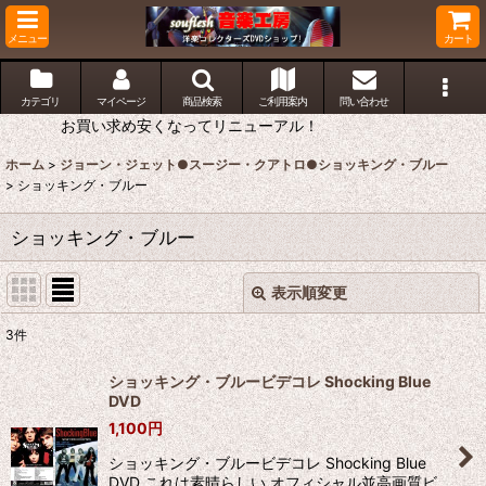
メニュー
カート
カテゴリ
マイページ
商品検索
ご利用案内
問い合わせ
お買い求め安くなってリニューアル！
ホーム
>
ジョーン・ジェット●スージー・クアトロ●ショッキング・ブルー
>
ショッキング・ブルー
ショッキング・ブルー
表示順変更
閉じる
3
件
表示数
:
ショッキング・ブルービデコレ Shocking Blue
DVD
並び順
:
1,100
円
ショッキング・ブルービデコレ Shocking Blue
絞り込む
DVD これは素晴らしい オフィシャル並高画質ビ