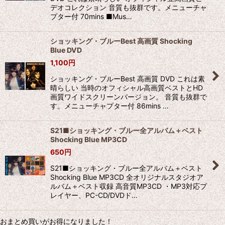
デオコレクション 音質も抜群です。メニューチャ
プター付 70mins ■Mus…
ショッキング・ブルーBest 高画質 Shocking
Blue DVD
1,100
円
ショッキング・ブルーBest 高画質 DVD これは素
晴らしい 当時のオフィシャル高画質ベストとHD
画質ワイドスクリーンバージョン。 音質も抜群で
す。メニューチャプター付 86mins …
S21■ショッキング・ブルー全アルバム＋ベスト
Shocking Blue MP3CD
650
円
S21■ショッキング・ブルー全アルバム＋ベスト
Shocking Blue MP3CD 全オリジナルスタジオア
ルバム＋ベスト収録 高音質MP3CD ・MP3対応プ
レイヤー、PC-CD/DVDド…
おまとめ買いがお得になりました！