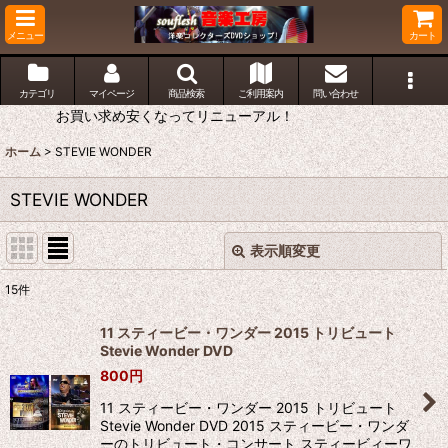
メニュー
カート
カテゴリ
マイページ
商品検索
ご利用案内
問い合わせ
お買い求め安くなってリニューアル！
ホーム
>
STEVIE WONDER
STEVIE WONDER
表示順変更
閉じる
15
件
表示数
:
11 スティービー・ワンダー 2015 トリビュート
Stevie Wonder DVD
並び順
:
800
円
11 スティービー・ワンダー 2015 トリビュート
絞り込む
Stevie Wonder DVD 2015 スティービー・ワンダ
ーのトリビュート・コンサート スティービィーワ