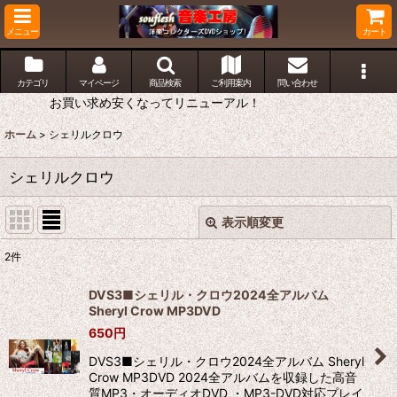
メニュー
カート
カテゴリ
マイページ
商品検索
ご利用案内
問い合わせ
お買い求め安くなってリニューアル！
ホーム
>
シェリルクロウ
シェリルクロウ
表示順変更
閉じる
2
件
表示数
:
DVS3■シェリル・クロウ2024全アルバム
Sheryl Crow MP3DVD
並び順
:
650
円
DVS3■シェリル・クロウ2024全アルバム Sheryl
絞り込む
Crow MP3DVD 2024全アルバムを収録した高音
質MP3・オーディオDVD ・MP3-DVD対応プレイ