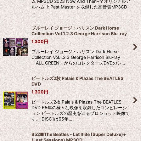
ム MP3CD 2023 Now And Then+全オリジナルア
ルバム とPast Master を収録した高音質MP3CD
…
ブルーレイ ジョージ・ハリスン Dark Horse
Collection Vol.1.2.3 George Harrison Blu-ray
1,300
円
ブルーレイ ジョージ・ハリスン Dark Horse
Collection Vol.1.2.3 George Harrison Blu-ray
「ALL GREEN」からのコレクターズDVDのシ…
ビートルズ2枚 Palais & Plazas The BEATLES
DVD
1,300
円
ビートルズ2枚 Palais & Plazas The BEATLES
DVD 65年の様々な映像を収録したコンピレーシ
ョン ビートルズの歴史を辿るプロショット映像で
す。 DISC1は65年…
B52■The Beatles - Let It Be (Super Deluxe)+
(Last Sessions) MP3CD