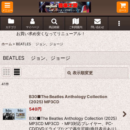
メニュー
カート
カテゴリ
マイページ
商品検索
ご利用案内
問い合わせ
お買い求め安くなってリニューアル！
ホーム
>
BEATLES ジョン、ジョージ
BEATLES ジョン、ジョージ
表示順変更
閉じる
41
件
表示数
:
B30■The Beatles Anthology Collection
(2025) MP3CD
並び順
:
540
円
B30■The Beatles Anthology Collection (2025)
絞り込む
MP3CD MP3CD ・MP3対応プレイヤー、PC-
CD/DVDドライブなどで再生可能(曲目表示あり)…