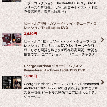
ーブ・コレクション The Beatles Blu-ray Disc 8
シリーズ全巻収録。しかも画質を全く落とさず現
存最高画質。音質も抜群です。 …
ビートルズ4枚・カソード・レイ・チューブ・コ
レクション The Beatles DVD
3,680
円
ビートルズ4枚・カソード・レイ・チューブ・コ
レクション The Beatles DVD 8シリーズ全巻収
録。しかも画質を落とさず現存最高画質。音質も
抜群です。 全プロショット メニューチャプタ…
George Harrison ジョージ・ハリスン
Remastered Archives 1969-1972 DVD
1,000
円
George Harrison ジョージ・ハリスンRemastered
Archives 1969-1972 DVD 画質を落とさずにリマ
スター収録 ビートルズ映像マニアにはおなじみ、
ジョージ…