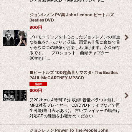
レア音源 MP3CD ・MP3対応プレイヤ…
ジョンレノン PV集 John Lennon ビートルズ
Beatles DVD
900
円
プロモクリップを中心としたジョンレノンの貴重
な映像をたっぷりと収録、画質も非常に良好で目
からウロコの映像がお楽しみ頂けます。永久保存
版です。 プロショット 曲頭チャプター
80mins 1…
■ビートルズ 100超高音リマスタ- The Beatles
PAUL McCARTNEY MP3CD
600
円
(320kbps) 4時間18分 収録! 音量バラつき無し! ・
MP3対応プレイヤー、CD/DVDドライブなどで再
生可能(曲目表示あり)。 古いプレイヤーの場合は
対応CDの種類をお確かめください…
ジョンレノン Power To The People John