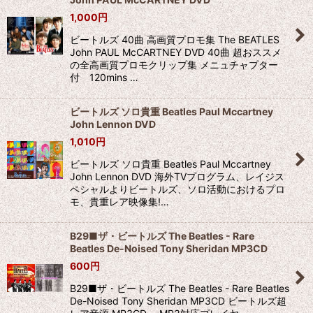
1,000
円
ビートルズ 40曲 高画質プロモ集 The BEATLES
John PAUL McCARTNEY DVD 40曲 超おススメ
の全高画質プロモクリップ集 メニュチャプター
付 120mins …
ビートルズ ソロ貴重 Beatles Paul Mccartney
John Lennon DVD
1,010
円
ビートルズ ソロ貴重 Beatles Paul Mccartney
John Lennon DVD 海外TVプログラム、レイジス
ペシャルよりビートルズ、ソロ活動におけるプロ
モ、貴重レア映像集!…
B29■ザ・ビートルズ The Beatles - Rare
Beatles De-Noised Tony Sheridan MP3CD
600
円
B29■ザ・ビートルズ The Beatles - Rare Beatles
De-Noised Tony Sheridan MP3CD ビートルズ超