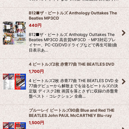
B12■ザ・ビートルズ Anthology Outtakes The
Beatles MP3CD
440
円
B12■ザ・ビートルズ Anthology Outtakes The
Beatles MP3CD 高音質MP3CD ・MP3対応プレ
イヤー、PC-CD/DVDドライブなどで再生可能(曲
目表示あ…
4 ビートルズ2枚 赤青77曲 THE BEATLES DVD
1,700
円
4 ビートルズ2枚 赤青77曲 THE BEATLES DVD 全
77曲デビューから解散までを辿るビートルズの決
定版 ディスク2枚 画質を落とさずに収録の赤盤青
盤ベスト・コレクション 全曲…
ブルーレイ ビートルズ90曲 Blue and Red THE
BEATLES John PAUL McCARTNEY Blu-ray
1,500
円