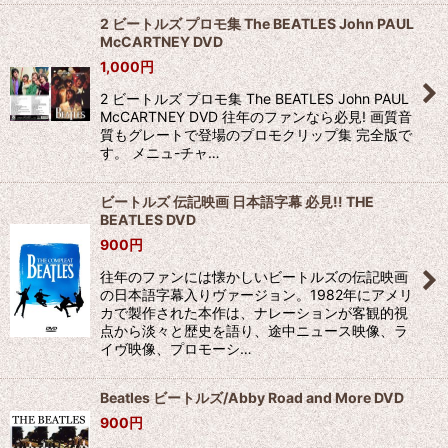
2 ビートルズ プロモ集 The BEATLES John PAUL
McCARTNEY DVD
1,000
円
2 ビートルズ プロモ集 The BEATLES John PAUL
McCARTNEY DVD 往年のファンなら必見! 画質音
質もグレートで登場のプロモクリップ集 完全版で
す。 メニュ-チャ…
ビートルズ 伝記映画 日本語字幕 必見!! THE
BEATLES DVD
900
円
往年のファンには懐かしいビートルズの伝記映画
の日本語字幕入りヴァージョン。1982年にアメリ
カで製作された本作は、ナレーションが客観的視
点から淡々と歴史を語り、途中ニュース映像、ラ
イヴ映像、プロモーシ…
Beatles ビートルズ/Abby Road and More DVD
900
円