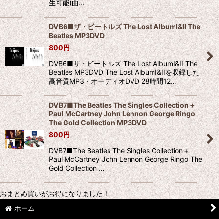
生可能(曲…
DVB6■ザ・ビートルズ The Lost AlbumI&II The
Beatles MP3DVD
800
円
DVB6■ザ・ビートルズ The Lost AlbumI&II The
Beatles MP3DVD The Lost AlbumI&IIを収録した
高音質MP3・オーディオDVD 28時間12…
DVB7■The Beatles The Singles Collection＋
Paul McCartney John Lennon George Ringo
The Gold Collection MP3DVD
800
円
DVB7■The Beatles The Singles Collection＋
Paul McCartney John Lennon George Ringo The
Gold Collection …
おまとめ買いがお得になりました！
ホーム