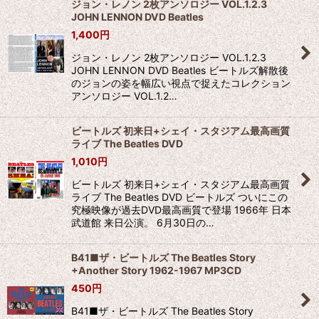
ジョン・レノン 2枚アンソロジー VOL.1.2.3
JOHN LENNON DVD Beatles
1,400
円
ジョン・レノン 2枚アンソロジー VOL.1.2.3
JOHN LENNON DVD Beatles ビートルズ解散後
のジョンの姿を幅広い視点で捉えたコレクション
アンソロジー VOL.1.2…
ビートルズ 初来日+シェイ・スタジアム最高画質
ライブ The Beatles DVD
1,010
円
ビートルズ 初来日+シェイ・スタジアム最高画質
ライブ The Beatles DVD ビートルズ ついにこの
究極映像が過去DVD最高画質で登場 1966年 日本
武道館 来日公演。 6月30日の…
B41■ザ・ビートルズ The Beatles Story
+Another Story 1962-1967 MP3CD
450
円
B41■ザ・ビートルズ The Beatles Story