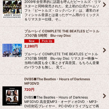
2009年全世界的に話題を呼んだビートルズ・リマ
スターと同時発売された、史上初の公式ゲームソ
フト「ビートルズ・ロックバンド」は、通常のオ
フィシャル音源とは違ったゲーム用のリミックス
＆リマスター仕様。そ…
ブルーレイ COMPLETE THE BEATLES ビートル
ズ107曲 5時間 Blu-ray Disc
2,280
円
ブルーレイ COMPLETE THE BEATLES ビートル
ズ107曲 5時間 Blu-ray Disc リマスター映像〜
当時の画質も全く落とさず高音質。もちろん音量
のバラつきも無し。 見て…
DVB5■The Beatles - Hours of Darkness
MP3DVD
720
円
DVB5■The Beatles - Hours of Darkness
MP3DVD 高音質MP3・オーディオDVD ・MP3-
DVD対応プレイヤー、PC-DVDドライブなどで再