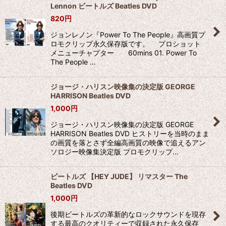
Lennon ビートルズ Beatles DVD
820
円
ジョンレノン『Power To The People』高画質プ
ロモクリップ永久保存版です。 プロショット
メニューチャプター 60mins 01. Power To
The People …
ジョージ・ハリスン映像集の決定版 GEORGE
HARRISON Beatles DVD
1,000
円
ジョージ・ハリスン映像集の決定版 GEORGE
HARRISON Beatles DVD ヒストリーを当時のまま
の画質を落とさず全編高画質の映像で追えるアン
ソロジー映像集決定版 プロモクリップ…
ビートルズ 【HEY JUDE】 リマスター The
Beatles DVD
1,000
円
後期ビートルズの革新的なロックサウンドを現存
する最高のクオリティーで収録された永久保存