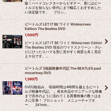
版！ハードコレクターからビギナー、更にはビー
トルズを知らない世代にまで幅広くおすすめした
い決定版です。 プロシ…
ビートルズ LET IT BE ワイド Widescreen
Edition The Beatles DVD
1,000
円
ビートルズ LET IT BE ワイド Widescreen Edition
The Beatles DVD 現在のワイドスクリーン・テレ
ビにぴったりハマる実に見やすく画質も良く見応
え十分です。…
ビートルズ 2枚組映像年代記 The BEATLES paul
mccartney DVD
1,390
円
DVD2枚組み。 収録時間は4時間を越えるビート
ルズ映像年代記。 。有名作品やマニアックな映像
まで洪水のように流れてくる貴重映像の数々はま
さに圧巻！ プロショット メニューチャプタ
ー 241min…