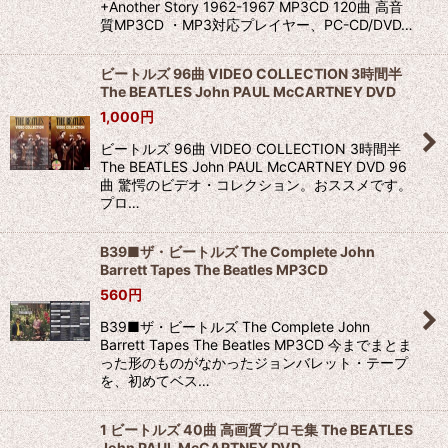
+Another Story 1962-1967 MP3CD 120曲 高音
質MP3CD ・MP3対応プレイヤー、PC-CD/DVD…
ビートルズ 96曲 VIDEO COLLECTION 3時間半
The BEATLES John PAUL McCARTNEY DVD
1,000
円
ビートルズ 96曲 VIDEO COLLECTION 3時間半
The BEATLES John PAUL McCARTNEY DVD 96
曲 驚愕のビデオ・コレクション。おススメです。
プロ…
B39■ザ・ビートルズ The Complete John
Barrett Tapes The Beatles MP3CD
560
円
B39■ザ・ビートルズ The Complete John
Barrett Tapes The Beatles MP3CD 今までまとま
った形のものがなかったジョンバレット・テープ
を、初めてベス…
1 ビートルズ 40曲 高画質プロモ集 The BEATLES
John PAUL McCARTNEY DVD