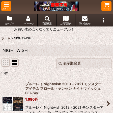
メニュー
カート
カテゴリ
マイページ
商品検索
ご利用案内
問い合わせ
お買い求め安くなってリニューアル！
ホーム
>
NIGHTWISH
NIGHTWISH
表示順変更
閉じる
16
件
表示数
:
ブルーレイ Nightwish 2013－2021 モンスター
アイテム フロール・ヤンセン ナイトウィッシュ
並び順
:
Blu-ray
1,680
円
絞り込む
ブルーレイ Nightwish 2013－2021 モンスターア
イテム フロール・ヤンセン ナイトウィッシュ