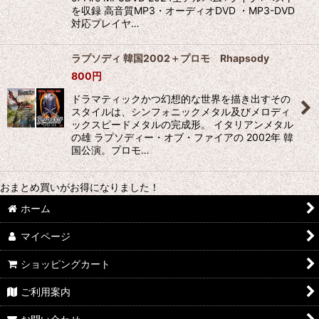
を収録 高音質MP3・オーディオDVD ・MP3-DVD
対応プレイヤ…
ラプソディ 韓国2002＋プロモ Rhapsody
800
円
ドラマティックかつ幻想的な世界を描き出すその
スタイルは、シンフォニックメタル及びメロディ
ックスピードメタルの完成形。 イタリアンメタル
の雄 ラプソディー・オブ・ファイアの 2002年 韓
国公演。プロモ…
おまとめ買いがお得になりました！
ホーム
マイページ
ショッピングカート
ご利用案内