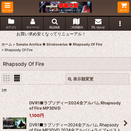
メニュー
カート
カテゴリ
マイページ
商品検索
ご利用案内
問い合わせ
お買い求め安くなってリニューアル！
ホーム
>
Sonata Arctica ● Stratovarius ● Rhapsody Of Fire
>
Rhapsody Of Fire
Rhapsody Of Fire
表示順変更
閉じる
2
件
表示数
:
DVR1■ラプソディー2024全アルバム Rhapsody
of Fire MP3DVD
並び順
:
1,100
円
DVR1■ラプソディー2024全アルバム Rhapsody
絞り込む
of Fire MP3DVD 2024全アルバム+ライブ+ベスト