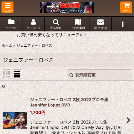
メニュー
カート
カテゴリ
マイページ
商品検索
ご利用案内
問い合わせ
お買い求め安くなってリニューアル！
ホーム
>
ジェニファー・ロペス
ジェニファー・ロペス
表示順変更
閉じる
8
件
表示数
:
ジェニファー・ロペス 2枚 2022プロモ集
Jennifer Lopez DVD
並び順
:
1,700
円
ジェニファー・ロペス 2枚 2022プロモ集
絞り込む
Jennifer Lopez DVD 2022 On My Way をはじめ
最新55曲。全オフィシャル並 高画質プロモ集 音