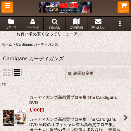
メニュー
カート
カテゴリ
マイページ
商品検索
ご利用案内
問い合わせ
お買い求め安くなってリニューアル！
ホーム
>
Cardigans カーディガンズ
Cardigans カーディガンズ
表示順変更
閉じる
2
件
表示数
:
カーディガンズ高画質プロモ集 The Cardigans
DVD
並び順
:
1,100
円
カーディガンズ高画質プロモ集 The Cardigans
絞り込む
DVD 当時のオフィシャル並み高画質プロモ集。
ボーナスに当時のライブ映像を多数収録。 音質も